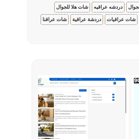
جوال
دردشه عراقيه
شات هلا للجوال
شات عراقيات
دردشة عراقية
شات عراقنا