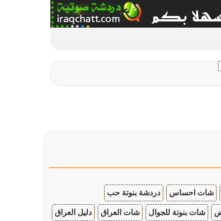
شات احساس
دردشة بنوتة حب
ض
شات بنوتة للجوال
شات العراق
دليل العراق