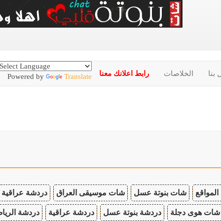
 بنا
الخلاصات
رابط اعلانك معنا
Powered by
Translate
المواقع
شات بنوتة عسل
شات موسيقى العراق
دردشة عراقية
شات هوى دجلة
دردشة بنوتة عسل
دردشة عراقية
دردشة الريا