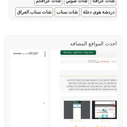
شات عراقنا
شات صوتي
شات عراقكم
دردشة هوى دجلة
شات سناب
شات سناب العراق
أحدث المواقع المضافه