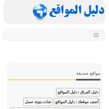
Toggle
navigation
مواقع صديقة
دليل العراق | دليل المواقع
أضف موقعك | دليل المواقع
شات بنوتة عسل