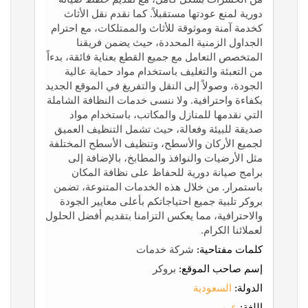
دورية لمنع عودتها مستقبلاً. كما نقدم نقل الأثاث
كخدمة آمنة وموثوقة للأثاث والممتلكات، مع احترام
الجداول الزمنية المحددة، حيث يضمن فريقنا
المتخصص التعامل مع جميع القطع بعناية فائقة، بدءاً
من التعبئة والتغليف باستخدام مواد حماية عالية
الجودة، وصولاً إلى النقل والتفريغ في الموقع الجديد
بكفاءة واحترافية. ولا ننسى خدمات النظافة الشاملة
التي نقدمها للمنازل والمكاتب، باستخدام مواد
صديقة للبيئة وفعالة، حيث تشمل التنظيف العميق
لجميع الأركان والأسطح، وتنظيف الأسطح المختلفة
مثل الأرضيات والنوافذ والمطابخ، بالإضافة إلى
برامج صيانة دورية للحفاظ على نظافة المكان
باستمرار. من خلال هذه الخدمات المتنوعة، تضمن
بروكر تلبية جميع احتياجاتكم بأعلى معايير الجودة
والاحترافية، مما يعكس التزامنا بتقديم أفضل الحلول
لعملائنا الكرام.
كلمات مفتاحية:
شركة خدمات
إسم صاحب الموقع:
بروكر
الدولة:
السعودية
اللغة:
عربي