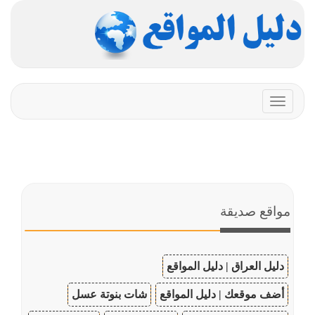
Toggle
navigation
مواقع صديقة
دليل العراق | دليل المواقع
أضف موقعك | دليل المواقع
شات بنوتة عسل