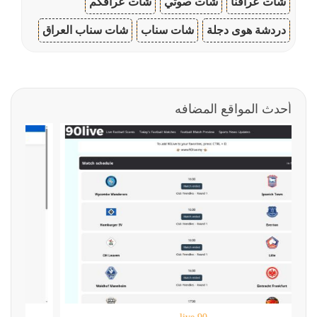
شات عراقنا
شات صوتي
شات عراقكم
دردشة هوى دجلة
شات سناب
شات سناب العراق
أحدث المواقع المضافه