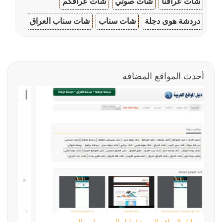
شات عراقنا
شات صوتي
شات عراقكم
دردشة هوى دجلة
شات سناب
شات سناب العراق
أحدث المواقع المضافه