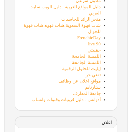
ماذون شرعي
دليل المواقع العربية | دليل الويب سايت
العربي
متجر الرائد للحاسبات
شات قهوة السعوية،شات قهوه،شات قهوة
للجوال
FrenchieDay
90 live
حقيبتي
اللمسة الجامحة
اللمسة الجامحة
إيليت للحلول الرقمية
تقني حر
مواقع اعلان عن وظائف
ستارتايم
جامعة المعارف
أدواتس - دليل قروبات وقنوات واتساب
اعلان