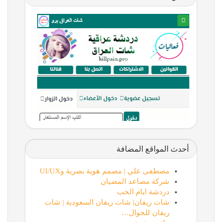
أحدث المواقع المضافة
مصطفى علي | مصمم هوية بصرية وUI/UX
شركة مصاعد المضيان
دردشة ايام الحب
شات ريفان| شات ريفان السعودية | شات
ريفان للجوال…