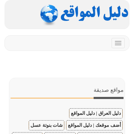
Toggle
navigation
مواقع صديقة
دليل العراق | دليل المواقع
أضف موقعك | دليل المواقع
شات بنوتة عسل