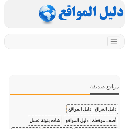
Toggle
navigation
مواقع صديقة
دليل العراق | دليل المواقع
أضف موقعك | دليل المواقع
شات بنوتة عسل