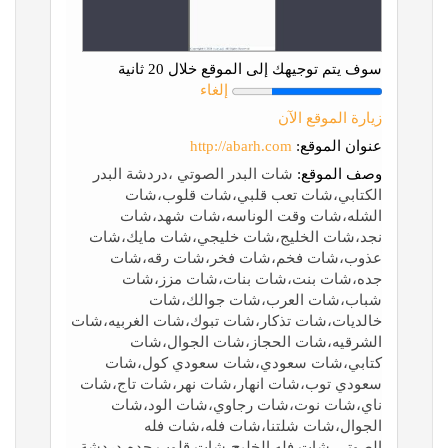
سوف يتم توجيهك إلى الموقع خلال 20 ثانية
إلغاء
زيارة الموقع الآن
عنوان الموقع:
http://abarh.com
وصف الموقع:
شات البدر الصوتي ،دردشة البدر
الكتابي،شات تعب قلبي،شات قلوب،شات
الشله،شات وقت الوناسه،شات شهد،شات
نجد،شات الخليج،شات خليجي،شات مايك،شات
عذوب،شات فخم،شات فخر،شات رقه،شات
جده،شات بنت،شات بنات،شات مزز،شات
شباب،شات العرب،شات جوالك،شات
خالديات،شات تذكار،شات تبوك،شات الغربيه،شات
الشرقيه،شات الحجاز،شات الجوال،شات
كتابي،شات سعودي،شات سعودي كول،شات
سعودي توب،شات انهار،شات نهر،شات تاج،شات
ناي،شات نوت،شات رجاوي،شات الود،شات
الجوال،شات شلتنا،شات فله،شات فله
الصوتي،شات فله الخليج،شات قلوب جده،دردشة