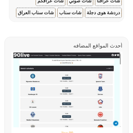
شات عراقنا
شات صوتي
شات عراقكم
دردشة هوى دجلة
شات سناب
شات سناب العراق
أحدث المواقع المضافه