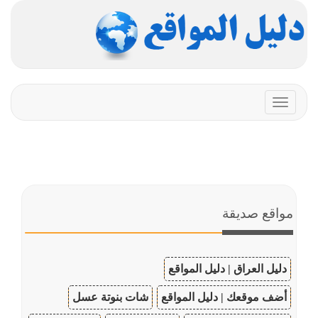
Toggle
navigation
مواقع صديقة
دليل العراق | دليل المواقع
أضف موقعك | دليل المواقع
شات بنوتة عسل