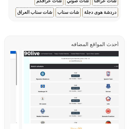
شات عراقنا
شات صوتي
شات عراقكم
دردشة هوى دجلة
شات سناب
شات سناب العراق
أحدث المواقع المضافه