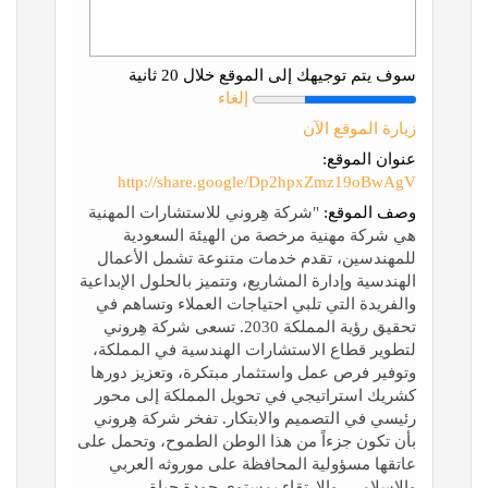
سوف يتم توجيهك إلى الموقع خلال 20 ثانية
إلغاء
زيارة الموقع الآن
عنوان الموقع:
http://share.google/Dp2hpxZmz19oBwAgV
وصف الموقع:
"شركة هِروني للاستشارات المهنية
هي شركة مهنية مرخصة من الهيئة السعودية
للمهندسين، تقدم خدمات متنوعة تشمل الأعمال
الهندسية وإدارة المشاريع، وتتميز بالحلول الإبداعية
والفريدة التي تلبي احتياجات العملاء وتساهم في
تحقيق رؤية المملكة 2030. تسعى شركة هِروني
لتطوير قطاع الاستشارات الهندسية في المملكة،
وتوفير فرص عمل واستثمار مبتكرة، وتعزيز دورها
كشريك استراتيجي في تحويل المملكة إلى محور
رئيسي في التصميم والابتكار. تفخر شركة هِروني
بأن تكون جزءاً من هذا الوطن الطموح، وتحمل على
عاتقها مسؤولية المحافظة على موروثه العربي
والإسلامي، والارتقاء بمستوى جودة حياة