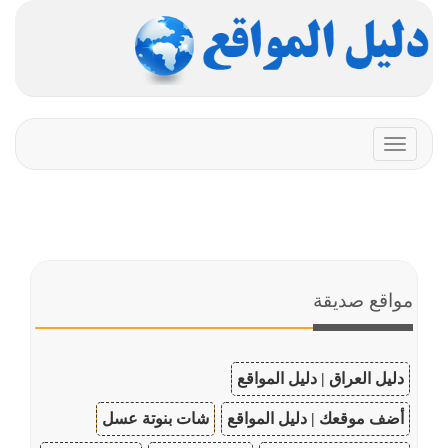
Toggle
navigation
مواقع صديقة
دليل العراق | دليل المواقع
أضف موقعك | دليل المواقع
شات بنوتة عسل