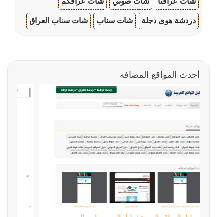
شات عراقنا
شات صوتي
شات عراقكم
دردشة هوى دجلة
شات سناب
شات سناب العراق
أحدث المواقع المضافه