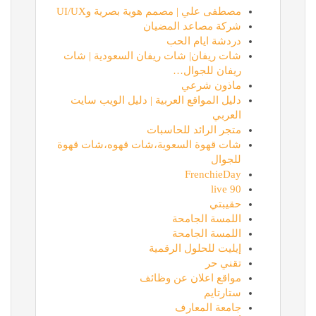
مصطفى علي | مصمم هوية بصرية وUI/UX
شركة مصاعد المضيان
دردشة ايام الحب
شات ريفان| شات ريفان السعودية | شات
ريفان للجوال…
ماذون شرعي
دليل المواقع العربية | دليل الويب سايت
العربي
متجر الرائد للحاسبات
شات قهوة السعوية،شات قهوه،شات قهوة
للجوال
FrenchieDay
90 live
حقيبتي
اللمسة الجامحة
اللمسة الجامحة
إيليت للحلول الرقمية
تقني حر
مواقع اعلان عن وظائف
ستارتايم
جامعة المعارف