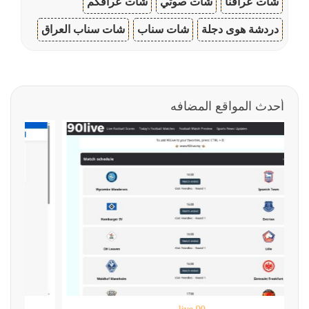
شات عراقنا
شات صوتي
شات عراقكم
دردشة هوى دجلة
شات سناب
شات سناب العراق
أحدث المواقع المضافه