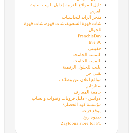
دليل المواقع العربية | دليل الويب سايت
العربي
متجر الرائد للحاسبات
شات قهوة السعوية،شات قهوه،شات قهوة
للجوال
FrenchieDay
90 live
حقيبتي
اللمسة الجامحة
اللمسة الجامحة
إيليت للحلول الرقمية
تقني حر
مواقع اعلان عن وظائف
ستارتايم
جامعة المعارف
أدواتس - دليل قروبات وقنوات واتساب
مؤسسة كود الحضارة
موقع فزعة
خطوة ربح
Zaytoona store for PC