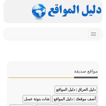
Toggle
navigation
مواقع صديقة
دليل العراق | دليل المواقع
أضف موقعك | دليل المواقع
شات بنوتة عسل