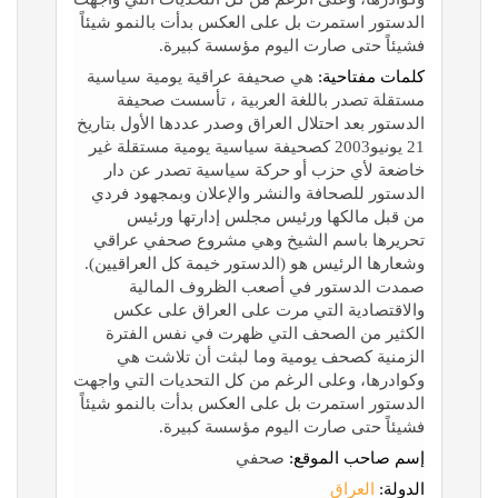
الدستور استمرت بل على العكس بدأت بالنمو شيئاً
فشيئاً حتى صارت اليوم مؤسسة كبيرة.
كلمات مفتاحية:
هي صحيفة عراقية يومية سياسية
مستقلة تصدر باللغة العربية ، تأسست صحيفة
الدستور بعد احتلال العراق وصدر عددها الأول بتاريخ
21 يونيو2003 كصحيفة سياسية يومية مستقلة غير
خاضعة لأي حزب أو حركة سياسية تصدر عن دار
الدستور للصحافة والنشر والإعلان وبمجهود فردي
من قبل مالكها ورئيس مجلس إدارتها ورئيس
تحريرها باسم الشيخ وهي مشروع صحفي عراقي
وشعارها الرئيس هو (الدستور خيمة كل العراقيين).
صمدت الدستور في أصعب الظروف المالية
والاقتصادية التي مرت على العراق على عكس
الكثير من الصحف التي ظهرت في نفس الفترة
الزمنية كصحف يومية وما لبثت أن تلاشت هي
وكوادرها، وعلى الرغم من كل التحديات التي واجهت
الدستور استمرت بل على العكس بدأت بالنمو شيئاً
فشيئاً حتى صارت اليوم مؤسسة كبيرة.
إسم صاحب الموقع:
صحفي
الدولة:
العراق