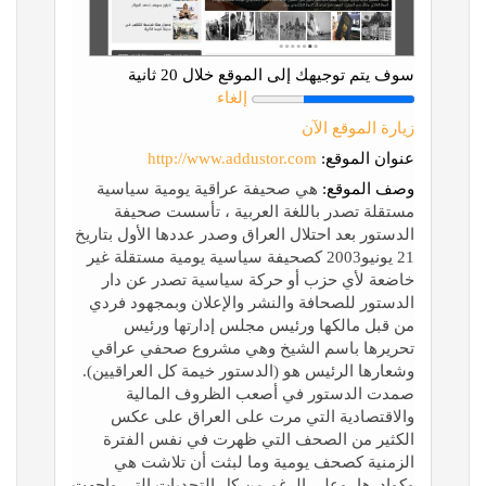
سوف يتم توجيهك إلى الموقع خلال 20 ثانية
إلغاء
زيارة الموقع الآن
عنوان الموقع:
http://www.addustor.com
وصف الموقع:
هي صحيفة عراقية يومية سياسية
مستقلة تصدر باللغة العربية ، تأسست صحيفة
الدستور بعد احتلال العراق وصدر عددها الأول بتاريخ
21 يونيو2003 كصحيفة سياسية يومية مستقلة غير
خاضعة لأي حزب أو حركة سياسية تصدر عن دار
الدستور للصحافة والنشر والإعلان وبمجهود فردي
من قبل مالكها ورئيس مجلس إدارتها ورئيس
تحريرها باسم الشيخ وهي مشروع صحفي عراقي
وشعارها الرئيس هو (الدستور خيمة كل العراقيين).
صمدت الدستور في أصعب الظروف المالية
والاقتصادية التي مرت على العراق على عكس
الكثير من الصحف التي ظهرت في نفس الفترة
الزمنية كصحف يومية وما لبثت أن تلاشت هي
وكوادرها، وعلى الرغم من كل التحديات التي واجهت