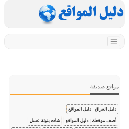
Toggle
navigation
مواقع صديقة
دليل العراق | دليل المواقع
أضف موقعك | دليل المواقع
شات بنوتة عسل