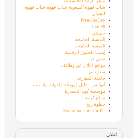
متجر الرائد للحاسبات
شات قهوة السعوية،شات قهوه،شات قهوة
للجوال
FrenchieDay
90 live
حقيبتي
اللمسة الجامحة
اللمسة الجامحة
إيليت للحلول الرقمية
تقني حر
مواقع اعلان عن وظائف
ستارتايم
جامعة المعارف
أدواتس - دليل قروبات وقنوات واتساب
مؤسسة كود الحضارة
موقع فزعة
خطوة ربح
Zaytoona store for PC
اعلان