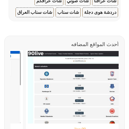
شات عراقنا
شات صوتي
شات عراقكم
دردشة هوى دجلة
شات سناب
شات سناب العراق
أحدث المواقع المضافه