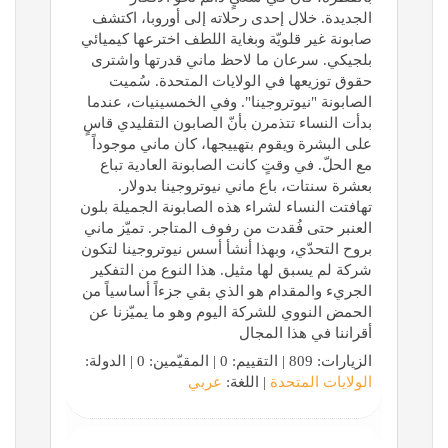
الجديدة. خلال إحدى رحلاته إلى أوروبا، اكتشف
صابونة غير قلويّة وبغاية اللطف اخترعها كيميائي
بلجيكي. سرعان ما لاحظ ماني قدرتها واشترى
حقوق توزيعها في الولايات المتحدة. سُميت
الصابونة "نيوتروجينا". وفي الخمسينيات، عندما
بدأت النساء تتذمرن بأنّ الصابون التقليدي قاسٍ
على البشرة ويقوم بتهييجها، كان ماني موجوداً
مع الحلّ. في وقتٍ كانت الصابونة العادية تباع
بعشرة سنتات، باع ماني نيوتروجينا بدولار.
تهافتت النساء لشراء هذه الصابونة الجميلة بلون
العنبر حتى فُقدت من رفوف المتاجر. تميّز ماني
بروح التحدّي، وبهذا أنشأ أسس نيوتروجينا لتكون
شركة لم يسبق لها مثيل. هذا النوع من التفكير
الجريء والمقدام هو الذي بقي جزءاً أساسياً من
الحمض النووي للشركة اليوم وهو ما يميّزنا عن
أقراننا في هذا المجال
الزيارات: 809 | التقييم: 0 | المقيّمين: 0 | الدولة:
الولايات المتحدة
| اللغة:
عربي