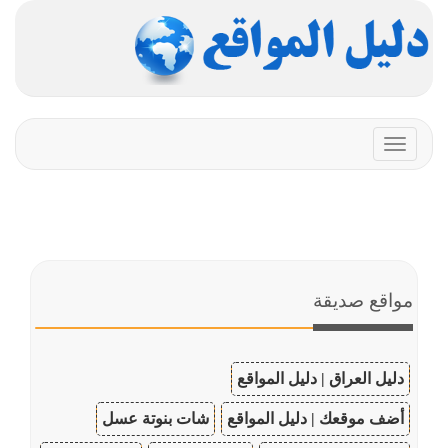
Toggle
navigation
مواقع صديقة
دليل العراق | دليل المواقع
أضف موقعك | دليل المواقع
شات بنوتة عسل