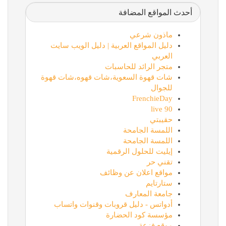
أحدث المواقع المضافة
ماذون شرعي
دليل المواقع العربية | دليل الويب سايت
العربي
متجر الرائد للحاسبات
شات قهوة السعوية،شات قهوه،شات قهوة
للجوال
FrenchieDay
90 live
حقيبتي
اللمسة الجامحة
اللمسة الجامحة
إيليت للحلول الرقمية
تقني حر
مواقع اعلان عن وظائف
ستارتايم
جامعة المعارف
أدواتس - دليل قروبات وقنوات واتساب
مؤسسة كود الحضارة
موقع فزعة