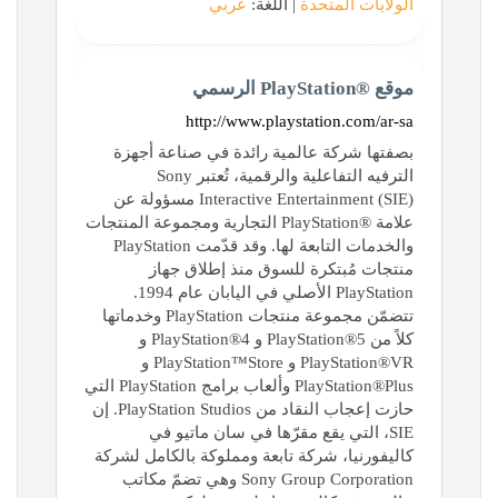
الولايات المتحدة
| اللغة:
عربي
موقع PlayStation®‎ الرسمي
http://www.playstation.com/ar-sa
بصفتها شركة عالمية رائدة في صناعة أجهزة
الترفيه التفاعلية والرقمية، تُعتبر Sony
Interactive Entertainment (SIE)‎ مسؤولة عن
علامة PlayStation®‎ التجارية ومجموعة المنتجات
والخدمات التابعة لها. وقد قدّمت PlayStation
منتجات مُبتكرة للسوق منذ إطلاق جهاز
PlayStation الأصلي في اليابان عام 1994.
تتضمّن مجموعة منتجات PlayStation وخدماتها
كلاً من PlayStation®5 و PlayStation®4 و
PlayStation®VR و PlayStation™Store و
PlayStation®Plus وألعاب برامج PlayStation التي
حازت إعجاب النقاد من PlayStation Studios. إن
SIE، التي يقع مقرّها في سان ماتيو في
كاليفورنيا، شركة تابعة ومملوكة بالكامل لشركة
Sony Group Corporation وهي تضمّ مكاتب