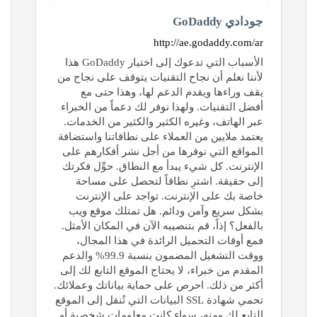
جودادي GoDaddy
http://ae.godaddy.com/ar
الأسباب التي تدعوك إلى اختيار GoDaddy هذا
لأننا نعلم أن نجاح التقنيات يتوقف على نجاح من
يقف وراءها ويقدم الدعم لها، وهذا حتى مع
أفضل التقنيات. ولهذا نوفر لك دعماً من الخبراء
عبر الهاتف، وغيره الكثير والكثير من الخدمات.
يعتمد ملايين من العملاء على نطاقاتنا واستضافة
المواقع التي نوفرها من أجل نشر أفكارهم على
الإنترنت. كل شيء يبدأ مع النطاق. حوِّل فكرتك
إلى حقيقة. اشترِ نطاقاً لتحصل على مساحة
خاصة بك على الإنترنت. تواجد على الإنترنت
بشكل سريع وآمن ودائم. هل تمتلك موقع ويب
بالفعل؟ إذاً، قم بتنصيبه الآن في المكان الأمثل.
فمع أوقات التحميل الرائدة في هذا المجال،
ووقت التشغيل المضمون بنسبة 99.9% والدعم
المقدم من خبراء، لا يحتاج الموقع التابع لك إلى
أكثر من ذلك. احرص على حماية بياناتك وعملائك.
تحمي شهادة SSL البيانات التي تُنقل إلى الموقع
التابع لك ومنه، سواء كانت معلومات شخصية أو