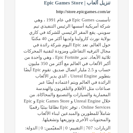
تنزيل ألعاب | Epic Games Store
http://store.epicgames.com/ar
تأسست Epic Games في عام 1991 ، وهي
شركة أمريكية أسسها الرئيس التنفيذي تيم
سويني. يقع المقر الرئيسي للشركة في كاري
بولاية نورث كارولينا ولديها أكثر من 40 مكتبًا
حول العالم. تعد Epic اليوم شركة رائدة في
مجال الترفيه التفاعلي ومزودة لتقنية المحركات
ثلاثية الأبعاد. تدير Epic Fortnite ، وهي واحدة من
أكبر الألعاب في العالم مع أكثر من 350 مليون
حساب و 2.5 مليار اتصال صديق. تقوم Epic أيضًا
بتطوير Unreal Engine ، الذي يدير الألعاب
الرائدة في العالم ويتم اعتماده أيضًا عبر
صناعات مثل الأفلام والتلفزيون والهندسة
المعمارية والسيارات والتصنيع والمحاكاة. من
خلال Unreal Engine و Epic Games Store و Epic
Online Services ، توفر Epic نظامًا بيئيًا رقميًا
شاملاً للمطورين والمبدعين لبناء الألعاب
والمحتويات الأخرى وتوزيعها وتشغيلها.
الزيارات: 707 | التقييم: 0 | المقيّمين: 0 | الدولة: