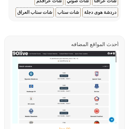
شات عراقنا
شات صوتي
شات عراقكم
دردشة هوى دجلة
شات سناب
شات سناب العراق
أحدث المواقع المضافه