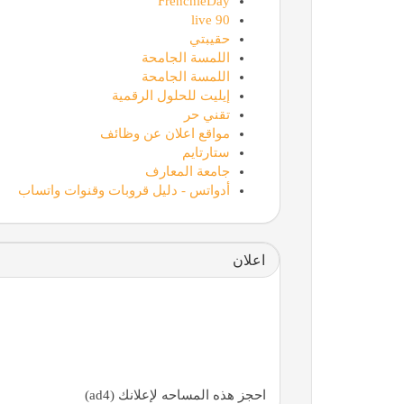
FrenchieDay
90 live
حقيبتي
اللمسة الجامحة
اللمسة الجامحة
إيليت للحلول الرقمية
تقني حر
مواقع اعلان عن وظائف
ستارتايم
جامعة المعارف
أدواتس - دليل قروبات وقنوات واتساب
اعلان
احجز هذه المساحه لإعلانك (ad4)