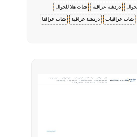
جوال
دردشه عراقيه
شات هلا للجوال
شات عراقيات
دردشة عراقية
شات عراقنا