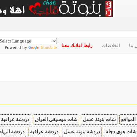
 بنا
الخلاصات
رابط اعلانك معنا
Powered by
Translate
المواقع
شات بنوتة عسل
شات موسيقى العراق
دردشة عراقية
شات هوى دجلة
دردشة بنوتة عسل
دردشة عراقية
دردشة الريا