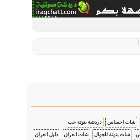
شات احساس
دردشة بنوتة حب
ض
شات بنوتة للجوال
شات العراق
دليل العراق