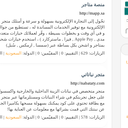
منصة متاجر
http://mapp.sa
تحّول إلى التجارة الإلكترونية بسهولة و سرعة و أمتلك متجر 
الإلكترونية مع توفير الخدمات المساندة له ، تستطيع من جوا
و في أي وقت و بخطوات بسيطة ، وفّر لعملائك خيارات متعددة
مدى , Apple Pay , فيزا , ماستركارد ) ، استخدم 
بمتاجر و اشحن بكل بساطة عبر (سمسا , ارمكس , سُبل)
الزيارات: 629 | التقييم: 0 | المقيّمين: 0 | الدولة:
السعودية
| ال
متجر نباتاتي
http://nabataty.com
متجر متخصص في نباتات الزينة الداخلية والخارجية واكسسوارا
على جعل تجربتكم في شراء النباتات ومستلزماتها عبر متجر نبا
مع بطاقة تحتوي على كود يمكنك بسهولة مسحها بكاميرا الجو
عن نبتتك التي قمت بشرائها مع معلومات عن العناية بها!
الزيارات: 578 | التقييم: 0 | المقيّمين: 0 | الدولة:
السعودية
| ال