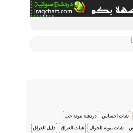
شات احساس
دردشة بنوتة حب
ض
شات بنوتة للجوال
شات العراق
دليل العراق