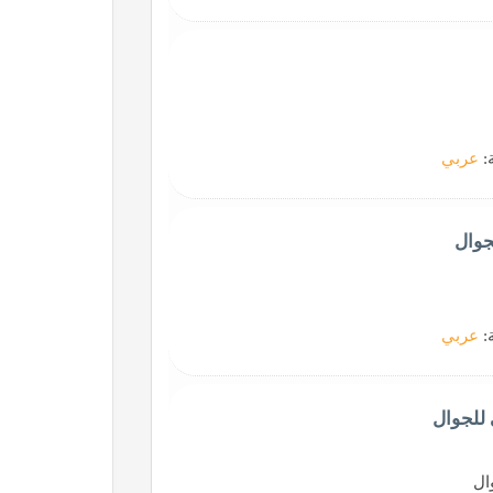
ة:
عربي
جوال
ة:
عربي
للجوال
ال