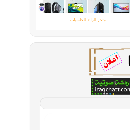
شات قهوة السعوية،شات قهوه،شات قهوة للجوال