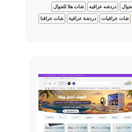
جوال
دردشه عراقيه
شات هلا للجوال
شات عراقيات
دردشة عراقية
شات عراقنا