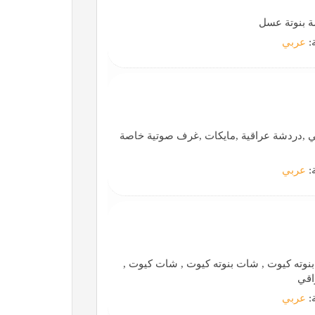
ة بنوتة عسل
ة:
عربي
تي ,دردشة عراقية ,مايكات ,غرف صوتية خاصة
ة:
عربي
نوته كيوت , شات بنوته كيوت , شات كيوت ,
اقي
ة:
عربي