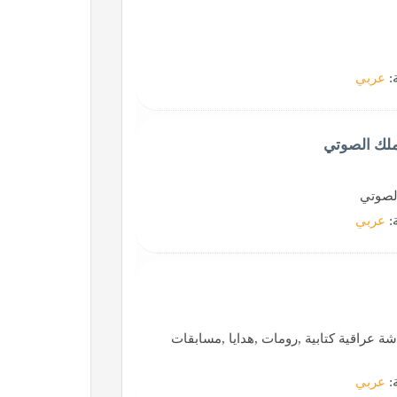
ة:
عربي
ملك الصوتي
لصوتي
ة:
عربي
 عراقية كتابية ,رومات ,هدايا ,مسابقات
ة:
عربي