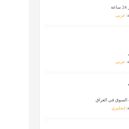
ة
ة:
عربي
ة:
عربي
 السوق في العراق
ة:
إنجليزي