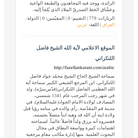
الرائدة، ووجد فيه المجاهدون والطبقة الواعية
وعشّاق الخط الصدريّ الملاذ الذي يُلجأ إليه.
الزيارات: 779 | التقييم: 0 | المقيّمين: 0 | الدولة:
العراق
| اللغة:
عربي
الموقع الاعلامي لآية الله الشيخ فاضل
اللنكراني
http://fazellankarani.com/arabic
سماحة الشيخ الحاج الشيخ محمّد جواد فاضل
اللنكراني، ابن المرجع الشيعي الكبير سماحة آية
الله العظمی الفاضل اللنكراني(قدّس‌سرّه)، ولد
في شهر رجب المرجب عام 1341 شمسي،
المصادف لولادة الامام الجواد(عليه‌السلام)، في
مدينة قم المقدّسة. رأی والده في منامه رؤيا قبل
ولادة ابنه أن الله قد وهبه ابناً متصلاً بجسمه،
ففسروه أنه يرزق ولداً فاضلاً عالماً. لسماحته
اهتمامات كبيرة وواسعة النطاق في مجال
البحوث العلمية. منها إدارة مكاتب مقام مرجعية