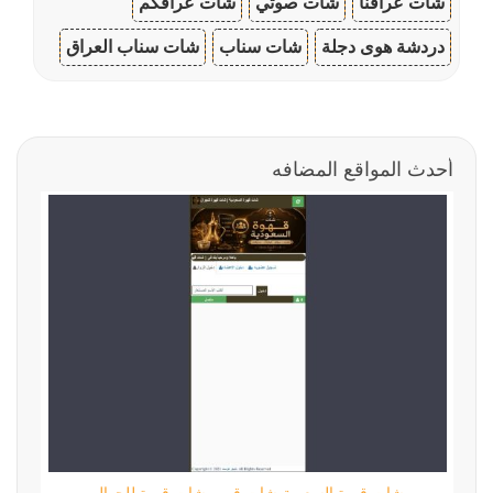
شات عراقنا
شات صوتي
شات عراقكم
دردشة هوى دجلة
شات سناب
شات سناب العراق
أحدث المواقع المضافه