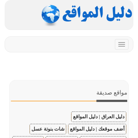
Toggle
navigation
مواقع صديقة
دليل العراق | دليل المواقع
أضف موقعك | دليل المواقع
شات بنوتة عسل