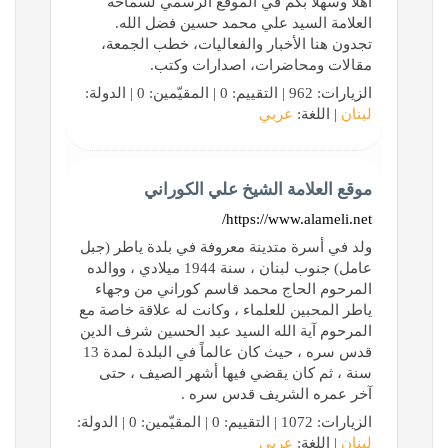
أهلا وسهلا بكم في الموقع الرسمي لسماحة
العلامة السيد علي محمد حسين فضل الله.
تجدون هنا الأخبار والفعاليات، خطب الجمعة،
مقالات ومحاضرات، اصدارات وكتب.
الزيارات: 962 | التقييم: 0 | المقيّمين: 0 | الدولة:
لبنان
| اللغة:
عربي
موقع العلامة الشيخ علي الكوراني
https://www.alameli.net/
ولد في أسرة متدينة معروفة في بلدة ياطر (جبل
عامل) جنوب لبنان ، سنة 1944 ميلادي ، ووالده
المرحوم الحاج محمد قاسم كوراني من وجهاء
ياطر المحبين للعلماء ، وكانت له علاقة خاصة مع
المرحوم آية الله السيد عبد الحسين شرف الدين
قدس سره ، حيث كان عالماً في البلدة لمدة 13
سنة ، ثم كان يقضي فيها أشهر الصيف ، حتى
آخر عمره الشريف قدس سره .
الزيارات: 1072 | التقييم: 0 | المقيّمين: 0 | الدولة:
لبنان
| اللغة:
عربي