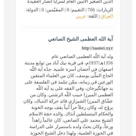
الدين الصغير الامين العام لسرايا انصار العقيدة
الزيارات: 706 | التقييم: 0 | المقيّمين: 0 | الدولة:
العراق
| اللغة:
عربي
آية الله العظمى الشيخ الصانعي
http://saanei.xyz
ولد آية اللّه العظمى الصانعي عام
1356هـ/1937م، في قرية نيك آباد من توابع مدينة
اصفهان في أحضان أسرة علمية. جدّه آية اللّه
الحاج الملَّى يوسف، كان من العلماء المتقين
الورعين في زمانه، ممَّن تتلمذ في الفلسفة على
يد جهانگيرخان، وفي الفقه على يد آية اللّه
العظمى الميرزا حبيب اللّه الرشتي. وكان من
عشّاق الميرزا الشيرازي قائد حركة التنباك، وكان
يروّج له، وكان رجلاً حراً أبياً يقف بوجه الخونة
والحكام المتسلطين آنذاك. والده حجة الاسلام
الشيخ محمد علي الصانعي، كان عالماً زاهداً
ورعاً، وكان يحثّ ولده باستمرار على الدراسة
في الحوزة العلمية، ولهذا دخل الشيخ الحوزة