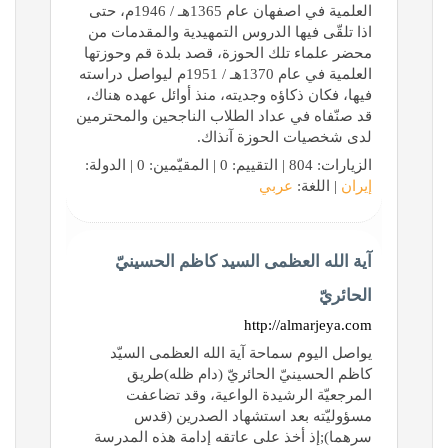
العلمية في اصفهان عام 1365هـ / 1946م، حتى
اذا تلقّى فيها الدروس التمهيدية والمقدمات من
محضر علماء تلك الحوزة، قصد بلدة قم وحوزتها
العلمية في عام 1370هـ / 1951م ليواصل دراسته
فيها، فكان ذكاؤه وجديته، منذ أوائل عهده هناك،
قد صنّفاه في عداد الطلاب الناجحين والمحترمين
لدى شخصيات الحوزة آنذاك.
الزيارات: 804 | التقييم: 0 | المقيّمين: 0 | الدولة:
إيران
| اللغة:
عربي
آية الله العظمى السيد كاظم الحسينيّ
الحائريّ
http://almarjeya.com
يواصل اليوم سماحة آية الله العظمى السيّد
كاظم الحسينيّ الحائريّ (دام ظله)طريق
المرجعيّة الرشيدة الواعية، وقد تضاعفت
مسؤوليّته بعد استشهاد الصدرين (قدس
سرهما);إذ أخذ على عاتقه إدامة هذه المدرسة