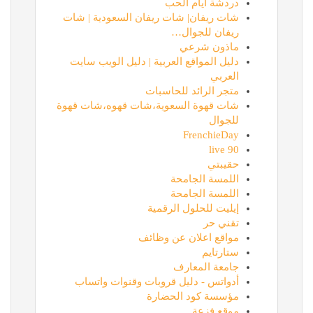
دردشة ايام الحب
شات ريفان| شات ريفان السعودية | شات
ريفان للجوال…
ماذون شرعي
دليل المواقع العربية | دليل الويب سايت
العربي
متجر الرائد للحاسبات
شات قهوة السعوية،شات قهوه،شات قهوة
للجوال
FrenchieDay
90 live
حقيبتي
اللمسة الجامحة
اللمسة الجامحة
إيليت للحلول الرقمية
تقني حر
مواقع اعلان عن وظائف
ستارتايم
جامعة المعارف
أدواتس - دليل قروبات وقنوات واتساب
مؤسسة كود الحضارة
موقع فزعة