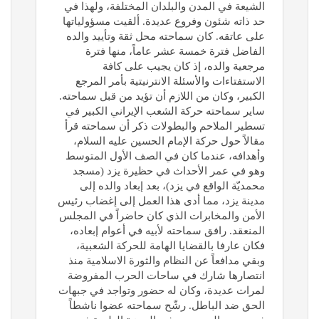
الشيعة في المدن والبلدان المختلفة، ولهذا في
حد ذاته شئون وفروع عديدة. ألقيت مسؤولياتها
علی عاتقه. كان سماحته محل ثقة وتأييد والده
الفاضل فترة خمسة عشر عاماً، منها فترة
مرجعية والده، إذ كان يجيب علی كافة
الاستفتاءات والأسئلة الانترنيتية بأمر المرجع
الكبير، وكان من اللازم أن تؤيد من قبل سماحته.
ساير سماحته حركة الشعب الإيراني الكبير في
تسطير الملاحم والبطولات ذكر أن سماحته قرأ
مقالاً حول حركة الإمام الحسين عليه السلام،
وأهدافه، عندما كان في الصف الأول المتوسط
وهو في عمر الأحداث في حظيرة يزد (مسجد
محمديّة الواقع في يزد)، بعد إبعاد والده إلی
مدينة يزد، مما أدی هذا العمل إلی إغضاب رئيس
الأمن والمخابرات الذي كان حاضراً في المجلس
المنعقد. رافق سماحته لأبيه في أعوام إبعاده،
فكان عارفا بالقضايا الهامة للحركة الشعبية،
وبقي مدافعاً عن النظام والثورة الاسلامية منذ
انتصارها شارك في ساحات الحرب المفروضة
لمرات عديدة، وكان له حضور وتواجد في جبهات
الحق ضد الباطل. رشّح سماحته عضوا ناشطاً