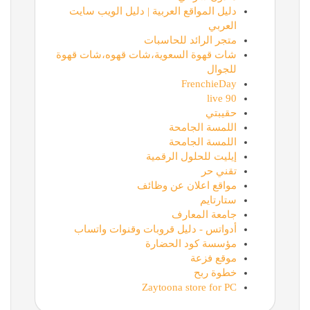
دليل المواقع العربية | دليل الويب سايت
العربي
متجر الرائد للحاسبات
شات قهوة السعوية،شات قهوه،شات قهوة
للجوال
FrenchieDay
90 live
حقيبتي
اللمسة الجامحة
اللمسة الجامحة
إيليت للحلول الرقمية
تقني حر
مواقع اعلان عن وظائف
ستارتايم
جامعة المعارف
أدواتس - دليل قروبات وقنوات واتساب
مؤسسة كود الحضارة
موقع فزعة
خطوة ربح
Zaytoona store for PC