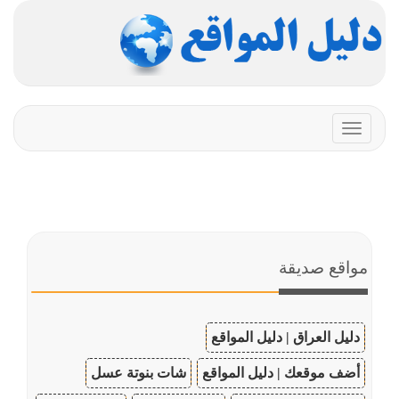
Toggle
navigation
مواقع صديقة
دليل العراق | دليل المواقع
أضف موقعك | دليل المواقع
شات بنوتة عسل