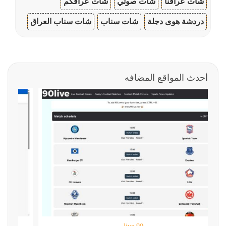
شات عراقنا
شات صوتي
شات عراقكم
دردشة هوى دجلة
شات سناب
شات سناب العراق
أحدث المواقع المضافه