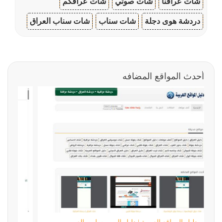
شات عراقنا
شات صوتي
شات عراقكم
دردشة هوى دجلة
شات سناب
شات سناب العراق
أحدث المواقع المضافه