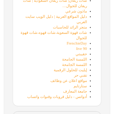
شات ريفان| شات ريفان السعودية | شات
ريفان للجوال…
ماذون شرعي
دليل المواقع العربية | دليل الويب سايت
العربي
متجر الرائد للحاسبات
شات قهوة السعوية،شات قهوه،شات قهوة
للجوال
FrenchieDay
90 live
حقيبتي
اللمسة الجامحة
اللمسة الجامحة
إيليت للحلول الرقمية
تقني حر
مواقع اعلان عن وظائف
ستارتايم
جامعة المعارف
أدواتس - دليل قروبات وقنوات واتساب