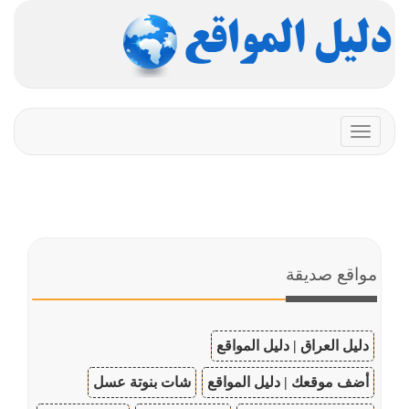
Toggle
navigation
مواقع صديقة
دليل العراق | دليل المواقع
أضف موقعك | دليل المواقع
شات بنوتة عسل