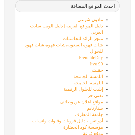
أحدث المواقع المضافة
ماذون شرعي
دليل المواقع العربية | دليل الويب سايت
العربي
متجر الرائد للحاسبات
شات قهوة السعوية،شات قهوه،شات قهوة
للجوال
FrenchieDay
90 live
حقيبتي
اللمسة الجامحة
اللمسة الجامحة
إيليت للحلول الرقمية
تقني حر
مواقع اعلان عن وظائف
ستارتايم
جامعة المعارف
أدواتس - دليل قروبات وقنوات واتساب
مؤسسة كود الحضارة
موقع فزعة