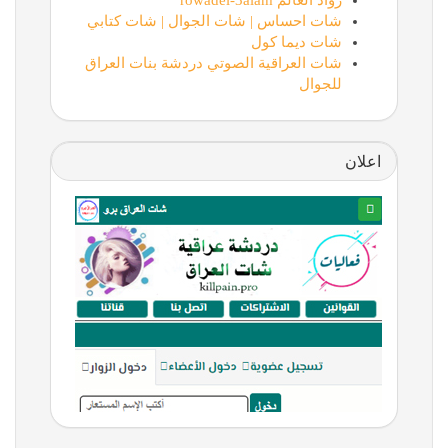
رواد العالم rowadel-3alam
شات احساس | شات الجوال | شات كتابي
شات ديما كول
شات العراقية الصوتي دردشة بنات العراق
للجوال
اعلان