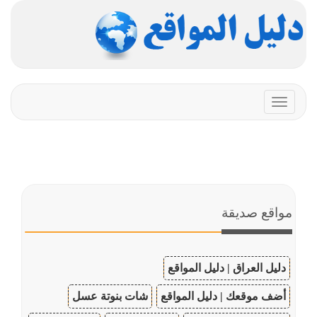
Toggle
navigation
مواقع صديقة
دليل العراق | دليل المواقع
أضف موقعك | دليل المواقع
شات بنوتة عسل