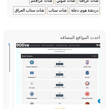
شات عراقنا
شات صوتي
شات عراقكم
دردشة هوى دجلة
شات سناب
شات سناب العراق
أحدث المواقع المضافه