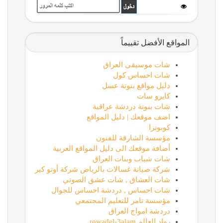
المواقع الأفضل تقييماً
شات موسيقى العراق
شات احساس كول
دليل مواقع بنوتة عسل
كايرو سات
شات بنوتة دردشة عراقية
اضف موقعك | دليل المواقع
كوبونزا
مؤسسة الشارقة للفنون
أضافة موقعك الى دليل المواقع العربية
شات شباب وبنات العراق
شركة صيانة غسالات بالرياض شركة أوتو كير
شات العشاق , شات عشق الصوتي
شات احساس , دردشة احساس للجوال
مؤسسة تامر للتعليم المجتمعي
دردشة امواج العراق
رواد العالم rowadel-3alam