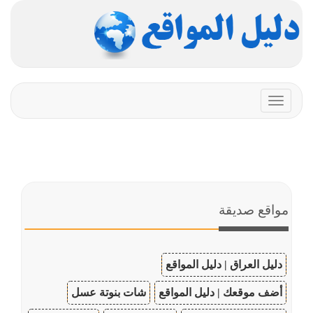
Toggle
navigation
مواقع صديقة
دليل العراق | دليل المواقع
أضف موقعك | دليل المواقع
شات بنوتة عسل