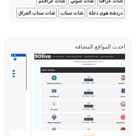
شات عراقنا
شات صوتي
شات عراقكم
دردشة هوى دجلة
شات سناب
شات سناب العراق
أحدث المواقع المضافه