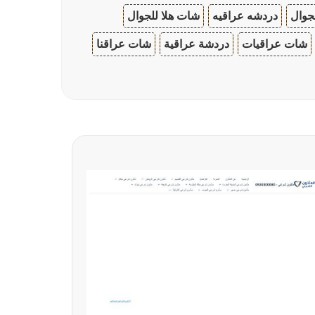
جوال
دردشه عراقيه
شات هلا للجوال
شات عراقيات
دردشة عراقية
شات عراقنا