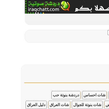
شات احساس
دردشة بنوتة حب
ض
شات بنوتة للجوال
شات العراق
دليل العراق