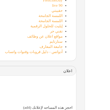
FrenchieDay
90 live
حقيبتي
اللمسة الجامحة
اللمسة الجامحة
إيليت للحلول الرقمية
تقني حر
مواقع اعلان عن وظائف
ستارتايم
جامعة المعارف
أدواتس - دليل قروبات وقنوات واتساب
اعلان
احجز هذه المساحه لإعلانك (ad4)