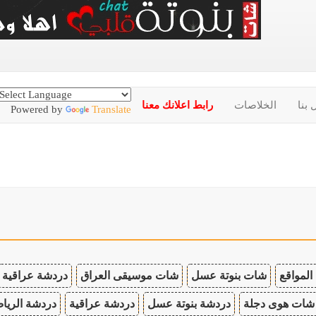
 بنا
الخلاصات
رابط اعلانك معنا
Powered by
Translate
المواقع
شات بنوتة عسل
شات موسيقى العراق
دردشة عراقية
شات هوى دجلة
دردشة بنوتة عسل
دردشة عراقية
دردشة الريا