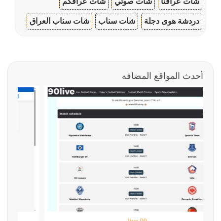
شات عراقنا
شات صوتي
شات عراقكم
دردشة هوى دجلة
شات سناب
شات سناب العراق
أحدث المواقع المضافه