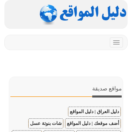
Toggle
navigation
مواقع صديقة
دليل العراق | دليل المواقع
أضف موقعك | دليل المواقع
شات بنوتة عسل