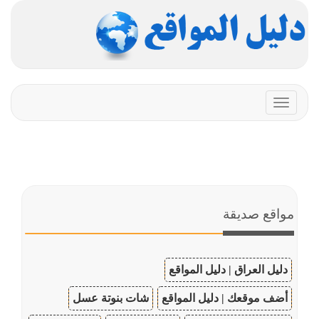
Toggle
navigation
مواقع صديقة
دليل العراق | دليل المواقع
أضف موقعك | دليل المواقع
شات بنوتة عسل