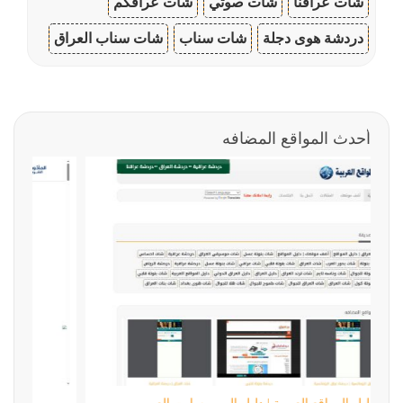
شات عراقنا
شات صوتي
شات عراقكم
دردشة هوى دجلة
شات سناب
شات سناب العراق
أحدث المواقع المضافه