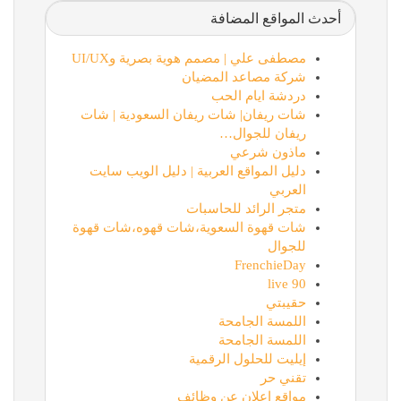
أحدث المواقع المضافة
مصطفى علي | مصمم هوية بصرية وUI/UX
شركة مصاعد المضيان
دردشة ايام الحب
شات ريفان| شات ريفان السعودية | شات
ريفان للجوال…
ماذون شرعي
دليل المواقع العربية | دليل الويب سايت
العربي
متجر الرائد للحاسبات
شات قهوة السعوية،شات قهوه،شات قهوة
للجوال
FrenchieDay
90 live
حقيبتي
اللمسة الجامحة
اللمسة الجامحة
إيليت للحلول الرقمية
تقني حر
مواقع اعلان عن وظائف