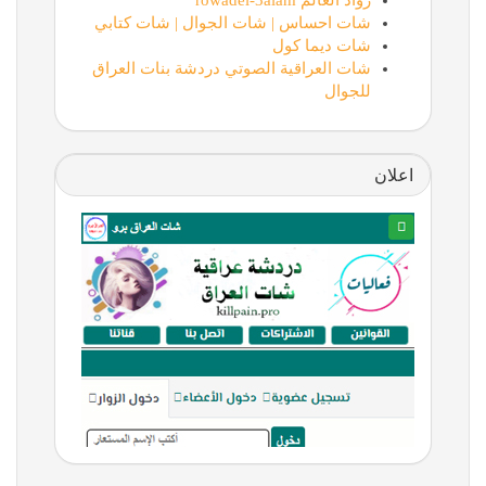
رواد العالم rowadel-3alam
شات احساس | شات الجوال | شات كتابي
شات ديما كول
شات العراقية الصوتي دردشة بنات العراق
للجوال
اعلان