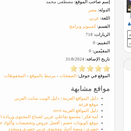
إسم صاحب الموقع:
مصطفى محمد
الدولة:
مصر
اللغة:
عربي
القسم:
كمبيوتر وبرامج
الزيارات:
718
التقييم:
0
المقيّمين:
0
تاريخ الإضافة:
31/8/2024
الموقع في جوجل:
الصفحات
-
مرتبط بالموقع
-
المحفوظات
مواقع مشابهة
دليل المواقع العربية | دليل الويب سايت العربي
موقع فزعة
دليل المواقع العربية eerrt
لمة فكر | مجتمع تفاعلي عربي لصناع المحتوى وريادة ا
موقع كوبونات خصم | أفضل عروض وتخفيضات وأكواد خ
حصري | منصة أخبار ومحتوى عربي حصري ومتجدد