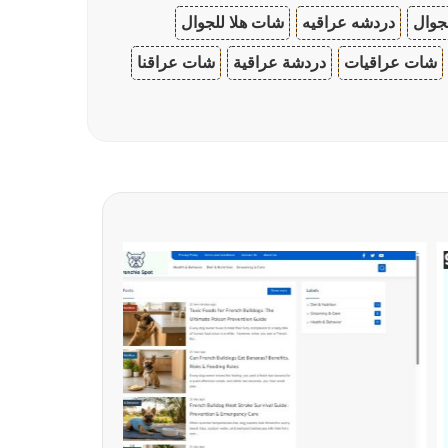
جوال
دردشه عراقيه
شات هلا للجوال
شات عراقيات
دردشة عراقية
شات عراقنا