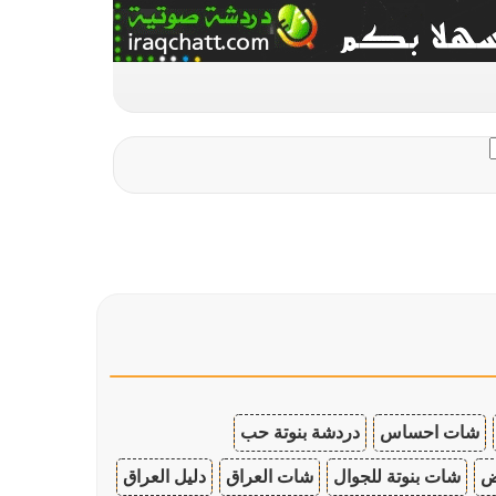
شات احساس
دردشة بنوتة حب
ض
شات بنوتة للجوال
شات العراق
دليل العراق