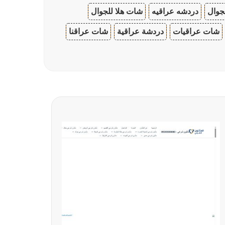
جوال
دردشه عراقيه
شات هلا للجوال
شات عراقيات
دردشة عراقية
شات عراقنا