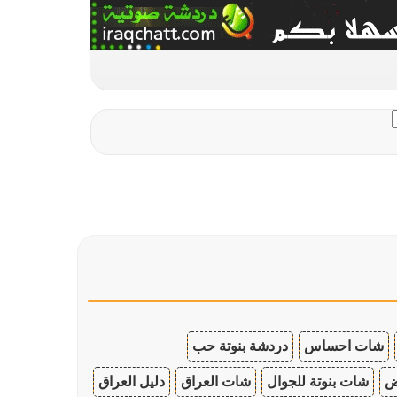
شات احساس
دردشة بنوتة حب
ض
شات بنوتة للجوال
شات العراق
دليل العراق