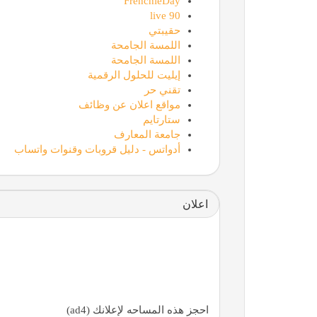
FrenchieDay
90 live
حقيبتي
اللمسة الجامحة
اللمسة الجامحة
إيليت للحلول الرقمية
تقني حر
مواقع اعلان عن وظائف
ستارتايم
جامعة المعارف
أدواتس - دليل قروبات وقنوات واتساب
اعلان
احجز هذه المساحه لإعلانك (ad4)