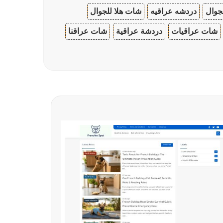
جوال
دردشه عراقيه
شات هلا للجوال
شات عراقيات
دردشة عراقية
شات عراقنا