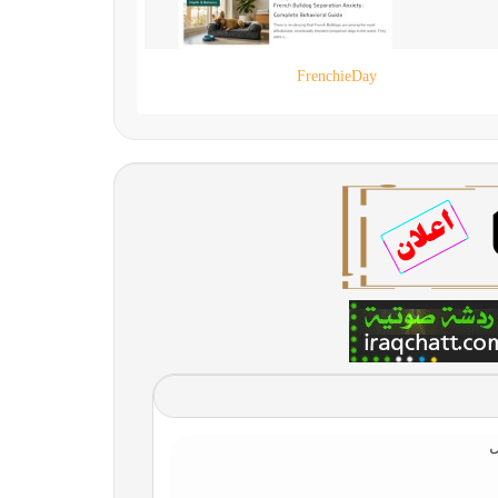
90 live
ل