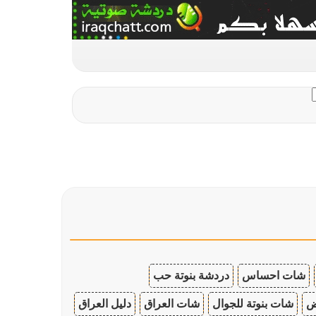
شات احساس
دردشة بنوتة حب
ض
شات بنوتة للجوال
شات العراق
دليل العراق