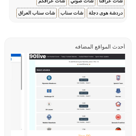
شات عراقنا
شات صوتي
شات عراقكم
دردشة هوى دجلة
شات سناب
شات سناب العراق
أحدث المواقع المضافه