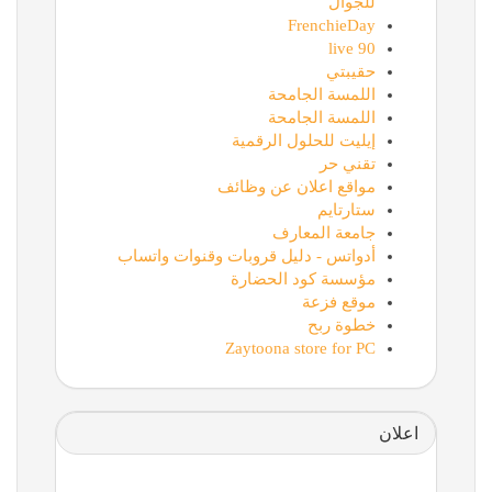
للجوال
FrenchieDay
90 live
حقيبتي
اللمسة الجامحة
اللمسة الجامحة
إيليت للحلول الرقمية
تقني حر
مواقع اعلان عن وظائف
ستارتايم
جامعة المعارف
أدواتس - دليل قروبات وقنوات واتساب
مؤسسة كود الحضارة
موقع فزعة
خطوة ربح
Zaytoona store for PC
اعلان