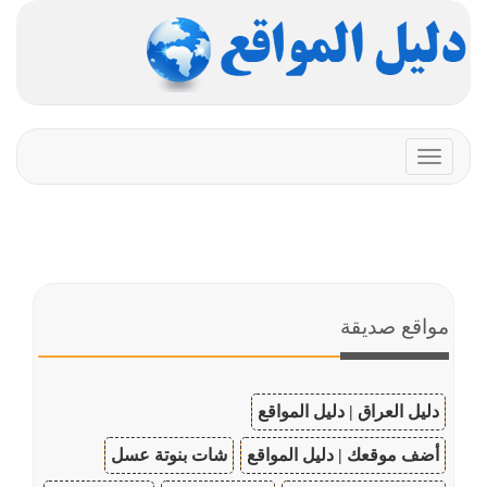
Toggle
navigation
مواقع صديقة
دليل العراق | دليل المواقع
أضف موقعك | دليل المواقع
شات بنوتة عسل