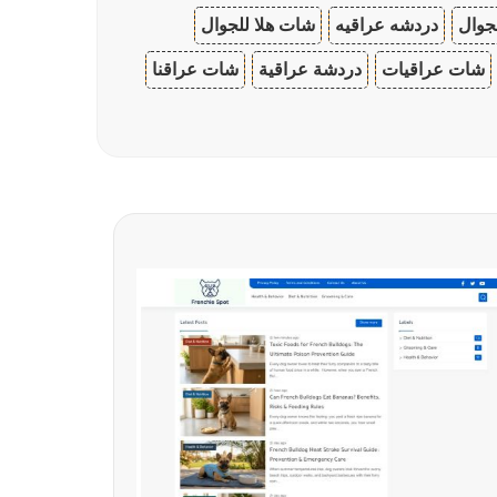
جوال
دردشه عراقيه
شات هلا للجوال
شات عراقيات
دردشة عراقية
شات عراقنا