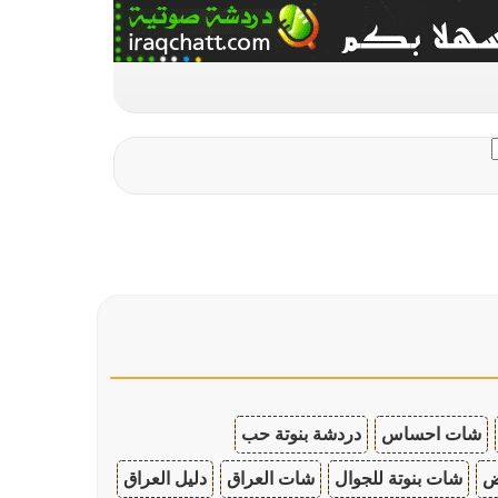
شات احساس
دردشة بنوتة حب
ض
شات بنوتة للجوال
شات العراق
دليل العراق