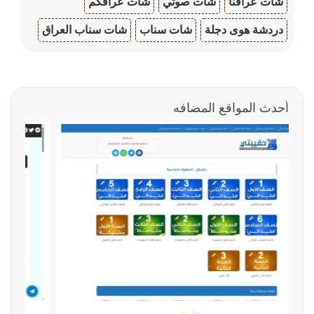
شات عراقنا
شات صوتي
شات عراقكم
دردشة هوى دجلة
شات سناب
شات سناب العراق
أحدث المواقع المضافه