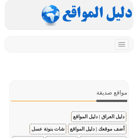
Toggle
navigation
مواقع صديقة
دليل العراق | دليل المواقع
أضف موقعك | دليل المواقع
شات بنوتة عسل