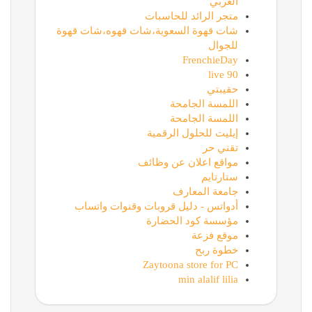
العربي
متجر الرائد للحاسبات
شات قهوة السعوية،شات قهوه،شات قهوة
للجوال
FrenchieDay
90 live
حقيبتي
اللمسة الجامحة
اللمسة الجامحة
إيليت للحلول الرقمية
تقني حر
مواقع اعلان عن وظائف
ستارتايم
جامعة المعارف
أدواتس - دليل قروبات وقنوات واتساب
مؤسسة كود الحضارة
موقع فزعة
خطوة ربح
Zaytoona store for PC
min alalif lilia