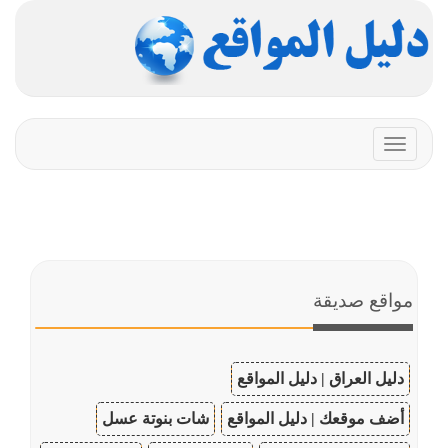
Toggle
navigation
مواقع صديقة
دليل العراق | دليل المواقع
أضف موقعك | دليل المواقع
شات بنوتة عسل