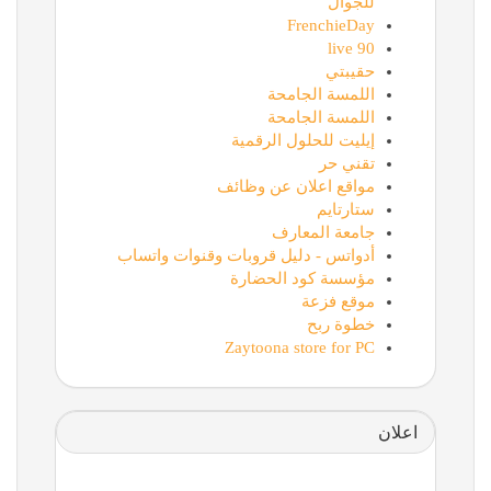
للجوال
FrenchieDay
90 live
حقيبتي
اللمسة الجامحة
اللمسة الجامحة
إيليت للحلول الرقمية
تقني حر
مواقع اعلان عن وظائف
ستارتايم
جامعة المعارف
أدواتس - دليل قروبات وقنوات واتساب
مؤسسة كود الحضارة
موقع فزعة
خطوة ربح
Zaytoona store for PC
اعلان