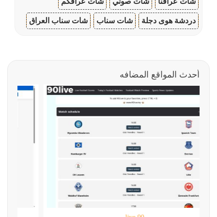
شات عراقنا
شات صوتي
شات عراقكم
دردشة هوى دجلة
شات سناب
شات سناب العراق
أحدث المواقع المضافه