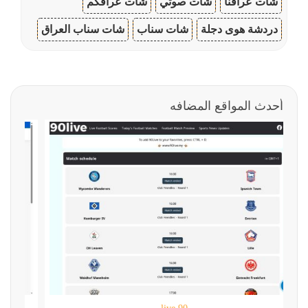
شات عراقنا
شات صوتي
شات عراقكم
دردشة هوى دجلة
شات سناب
شات سناب العراق
أحدث المواقع المضافه