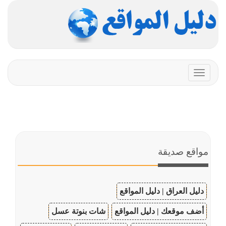
Toggle
navigation
مواقع صديقة
دليل العراق | دليل المواقع
أضف موقعك | دليل المواقع
شات بنوتة عسل