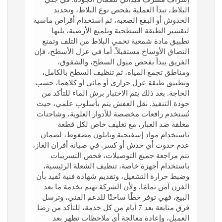
البلاط، تبدأ العملية بفحص نوع البلاط، وتحديد
الخدوش أو البقع الصعبة، ثم استخدام أقراص ماسية
لتقشير الطبقة السطحية وتلميع الأرضية، يليها
تطبيق مادة شمعية تحمي البلاط من التلف وتمنع
التصاق الأوساخ مستقبلاً. أما في عزل الأسطح، فإن
الفريق يبدأ بفحص ميول السطح، والشقوق،
ومناطق تجمع المياه، ثم تنظيف السطح بالكامل،
وتطبيق طبقة عزل حراري أو مائي أو كلاهما، حسب
الحاجة. بعد ذلك يتم الاختبار برش الماء للتأكد من
جودة التنفيذ. نقل العفش يتم بأسلوب علمي، حيث
تُستخدم رافعات مخصصة للأدوار العلوية، وشاحنات
مغلقة ضد الغبار، مع تغليف خاص لكل قطعة
باستخدام مواد إسفنجية ونايلون مضغوط، لضمان
عدم حدوث أي خدش أو كسر. في صيانة أفران الغاز،
تتم مراجعة جميع التوصيلات، فحص التسريبات
باستخدام أجهزة خاصة، تنظيف الشعلة الرئيسية،
وضبط حرارة التشغيل، وتقديم شهادة فنية تُفيد بأن
الفرن آمن تمامًا. ولأن الشركة تهتم بخدمة ما بعد
البيع، فهي توفر خطًا ساخنًا للدعم الفني، وترسل
فرق متابعة بعد 7 أيام من كل خدمة، للتأكد من رضا
العميل، وإعادة معالجة أي ملاحظات تظهر بعد