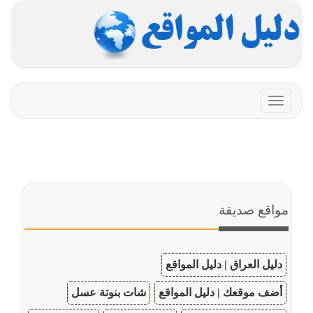
Toggle
navigation
مواقع صديقة
دليل العراق | دليل المواقع
أضف موقعك | دليل المواقع
شات بنوتة عسل