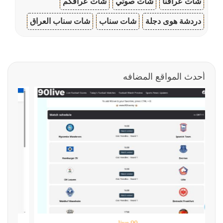
شات عراقنا
شات صوتي
شات عراقكم
دردشة هوى دجلة
شات سناب
شات سناب العراق
أحدث المواقع المضافه