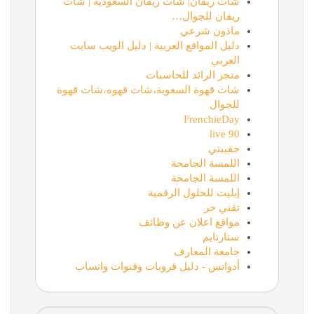
شات ريفان| شات ريفان السعودية | شات
ريفان للجوال…
ماذون شرعي
دليل المواقع العربية | دليل الويب سايت
العربي
متجر الرائد للحاسبات
شات قهوة السعوية،شات قهوه،شات قهوة
للجوال
FrenchieDay
90 live
حقيبتي
اللمسة الجامحة
اللمسة الجامحة
إيليت للحلول الرقمية
تقني حر
مواقع اعلان عن وظائف
ستارتايم
جامعة المعارف
أدواتس - دليل قروبات وقنوات واتساب