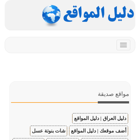
Toggle
navigation
مواقع صديقة
دليل العراق | دليل المواقع
أضف موقعك | دليل المواقع
شات بنوتة عسل