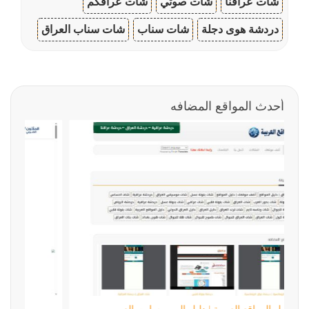
شات عراقنا
شات صوتي
شات عراقكم
دردشة هوى دجلة
شات سناب
شات سناب العراق
أحدث المواقع المضافه