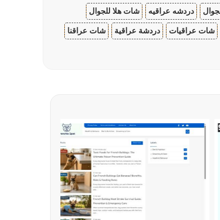
جوال
دردشه عراقيه
شات هلا للجوال
شات عراقيات
دردشة عراقية
شات عراقنا