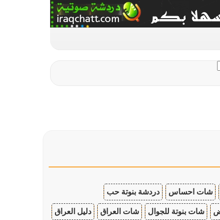
شات احساس
دردشة بنوتة حب
ض
شات بنوتة للجوال
شات العراق
دليل العراق