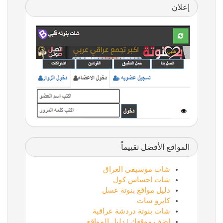
إعلان
المواقع الأفضل تقييماً
شات موسيقى العراق
شات احساس كول
دليل مواقع بنوتة عسل
كايرو سات
شات بنوتة دردشة عراقية
اضف موقعك | دليل المواقع