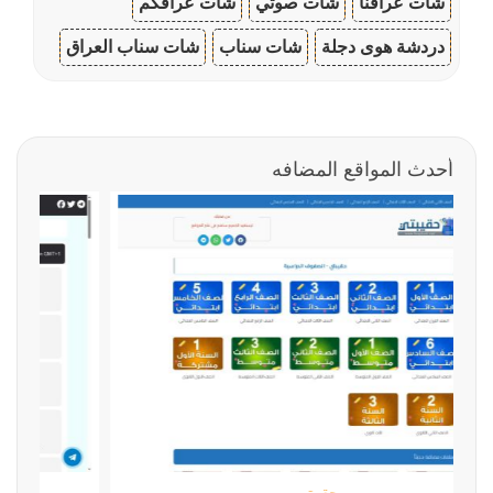
شات عراقنا
شات صوتي
شات عراقكم
دردشة هوى دجلة
شات سناب
شات سناب العراق
أحدث المواقع المضافه