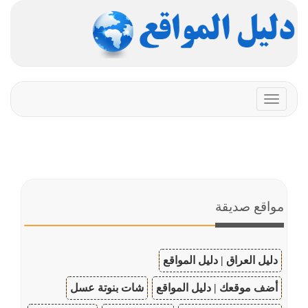
Toggle
navigation
مواقع صديقة
دليل العراق | دليل المواقع
أضف موقعك | دليل المواقع
شات بنوتة عسل