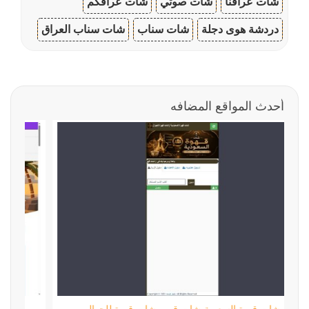
شات عراقنا
شات صوتي
شات عراقكم
دردشة هوى دجلة
شات سناب
شات سناب العراق
أحدث المواقع المضافه