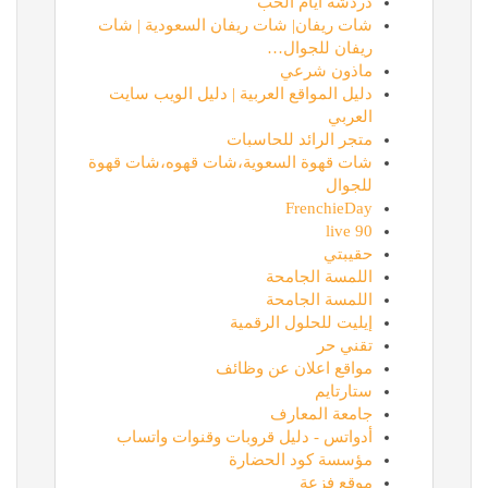
دردشة ايام الحب
شات ريفان| شات ريفان السعودية | شات
ريفان للجوال…
ماذون شرعي
دليل المواقع العربية | دليل الويب سايت
العربي
متجر الرائد للحاسبات
شات قهوة السعوية،شات قهوه،شات قهوة
للجوال
FrenchieDay
90 live
حقيبتي
اللمسة الجامحة
اللمسة الجامحة
إيليت للحلول الرقمية
تقني حر
مواقع اعلان عن وظائف
ستارتايم
جامعة المعارف
أدواتس - دليل قروبات وقنوات واتساب
مؤسسة كود الحضارة
موقع فزعة