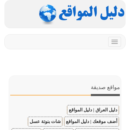
Toggle
navigation
مواقع صديقة
دليل العراق | دليل المواقع
أضف موقعك | دليل المواقع
شات بنوتة عسل