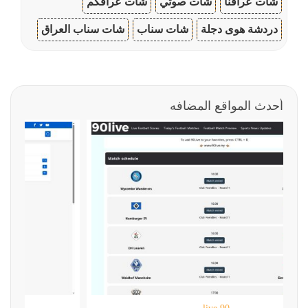
شات عراقنا
شات صوتي
شات عراقكم
دردشة هوى دجلة
شات سناب
شات سناب العراق
أحدث المواقع المضافه