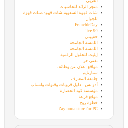
العربي
متجر الرائد للحاسبات
شات قهوة السعوية،شات قهوه،شات قهوة
للجوال
FrenchieDay
90 live
حقيبتي
اللمسة الجامحة
اللمسة الجامحة
إيليت للحلول الرقمية
تقني حر
مواقع اعلان عن وظائف
ستارتايم
جامعة المعارف
أدواتس - دليل قروبات وقنوات واتساب
مؤسسة كود الحضارة
موقع فزعة
خطوة ربح
Zaytoona store for PC