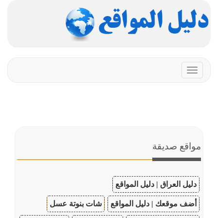
Toggle
navigation
مواقع صديقة
دليل العراق | دليل المواقع
أضف موقعك | دليل المواقع
شات بنوتة عسل