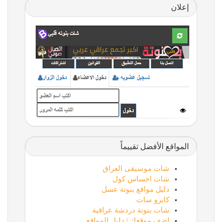
إعلان
المواقع الأفضل تقييماً
شات موسيقى العراق
شات احساس كول
دليل مواقع بنوتة عسل
كايرو سات
شات بنوتة دردشة عراقية
اضف موقعك | دليل المواقع