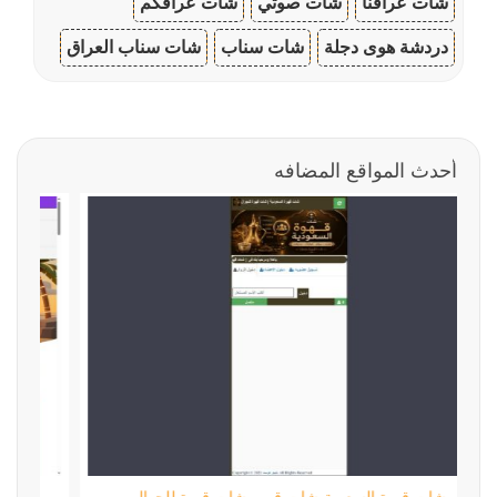
شات عراقنا
شات صوتي
شات عراقكم
دردشة هوى دجلة
شات سناب
شات سناب العراق
أحدث المواقع المضافه