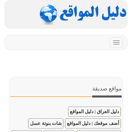
Toggle
navigation
مواقع صديقة
دليل العراق | دليل المواقع
أضف موقعك | دليل المواقع
شات بنوتة عسل