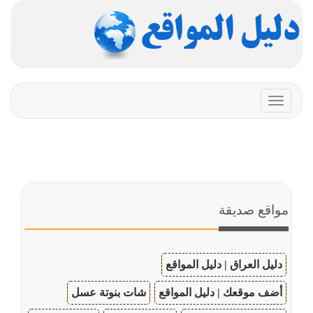
Toggle
navigation
مواقع صديقة
دليل العراق | دليل المواقع
أضف موقعك | دليل المواقع
شات بنوتة عسل