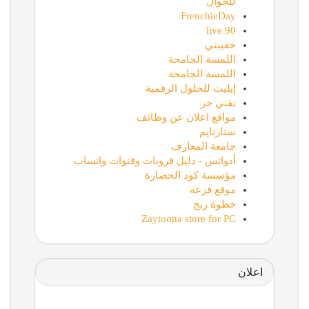
للجوال
FrenchieDay
90 live
حقيبتي
اللمسة الجامحة
اللمسة الجامحة
إيليت للحلول الرقمية
تقني حر
مواقع اعلان عن وظائف
ستارتايم
جامعة المعارف
أدواتس - دليل قروبات وقنوات واتساب
مؤسسة كود الحضارة
موقع فزعة
خطوة ربح
Zaytoona store for PC
اعلان