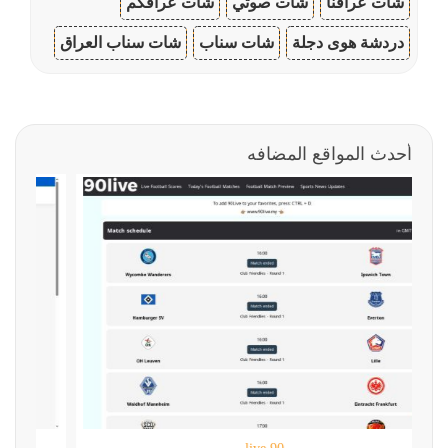
شات عراقنا
شات صوتي
شات عراقكم
دردشة هوى دجلة
شات سناب
شات سناب العراق
أحدث المواقع المضافه