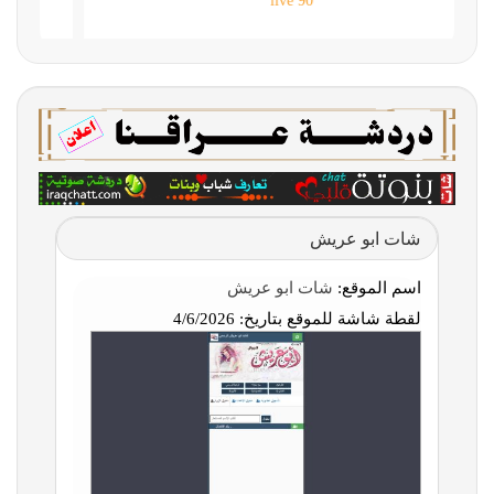
90 live
شات ابو عريش
اسم الموقع:
شات ابو عريش
لقطة شاشة للموقع بتاريخ:
4/6/2026