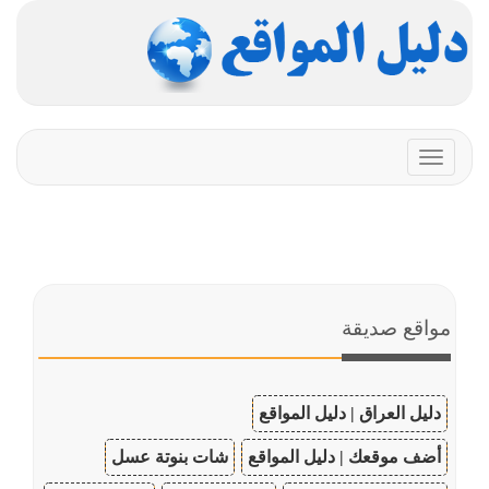
Toggle
navigation
مواقع صديقة
دليل العراق | دليل المواقع
أضف موقعك | دليل المواقع
شات بنوتة عسل