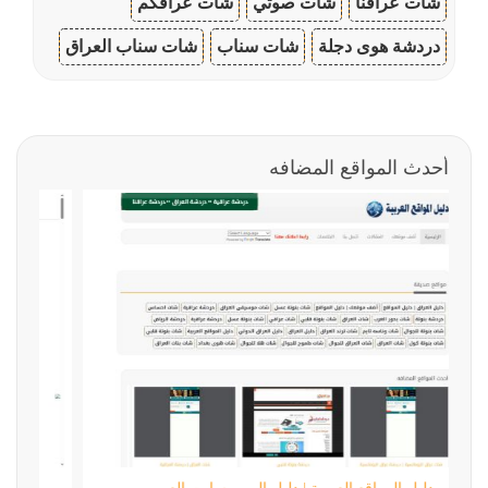
شات عراقنا
شات صوتي
شات عراقكم
دردشة هوى دجلة
شات سناب
شات سناب العراق
أحدث المواقع المضافه