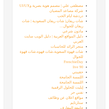
مصطفى علي | مصمم هوية بصرية وUI/UX
شركة مصاعد المضيان
دردشة ايام الحب
شات ريفان| شات ريفان السعودية | شات
ريفان للجوال…
ماذون شرعي
دليل المواقع العربية | دليل الويب سايت
العربي
متجر الرائد للحاسبات
شات قهوة السعوية،شات قهوه،شات قهوة
للجوال
FrenchieDay
90 live
حقيبتي
اللمسة الجامحة
اللمسة الجامحة
إيليت للحلول الرقمية
تقني حر
مواقع اعلان عن وظائف
ستارتايم
جامعة المعارف