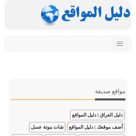
Toggle
navigation
مواقع صديقة
دليل العراق | دليل المواقع
أضف موقعك | دليل المواقع
شات بنوتة عسل