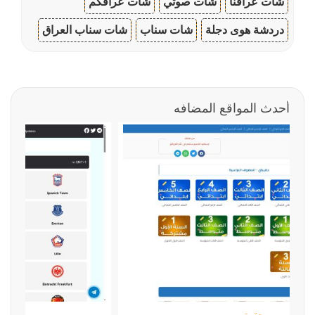
شات عراقنا
شات صوتي
شات عراقكم
دردشة هوى دجلة
شات سناب
شات سناب العراق
أحدث المواقع المضافه