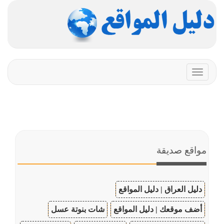
Toggle
navigation
مواقع صديقة
دليل العراق | دليل المواقع
أضف موقعك | دليل المواقع
شات بنوتة عسل