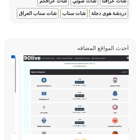
شات عراقنا
شات صوتي
شات عراقكم
دردشة هوى دجلة
شات سناب
شات سناب العراق
أحدث المواقع المضافه