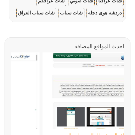
شات عراقنا
شات صوتي
شات عراقكم
دردشة هوى دجلة
شات سناب
شات سناب العراق
أحدث المواقع المضافه