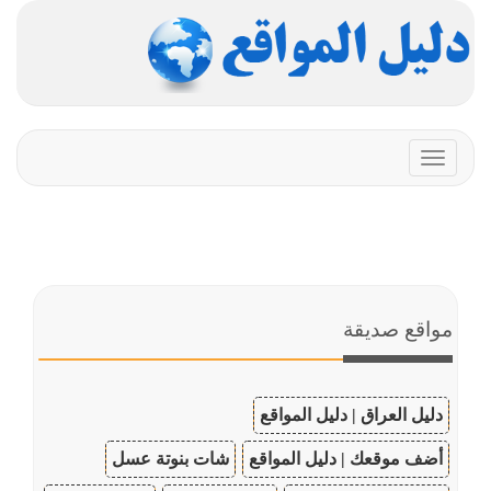
Toggle
navigation
مواقع صديقة
دليل العراق | دليل المواقع
أضف موقعك | دليل المواقع
شات بنوتة عسل