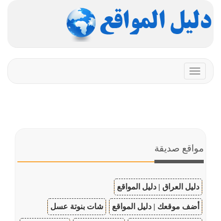
Toggle
navigation
مواقع صديقة
دليل العراق | دليل المواقع
أضف موقعك | دليل المواقع
شات بنوتة عسل