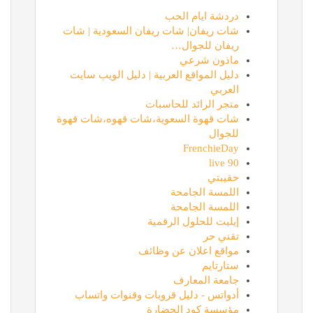
دردشة ايام الحب
شات ريفان| شات ريفان السعودية | شات
ريفان للجوال…
ماذون شرعي
دليل المواقع العربية | دليل الويب سايت
العربي
متجر الرائد للحاسبات
شات قهوة السعوية،شات قهوه،شات قهوة
للجوال
FrenchieDay
90 live
حقيبتي
اللمسة الجامحة
اللمسة الجامحة
إيليت للحلول الرقمية
تقني حر
مواقع اعلان عن وظائف
ستارتايم
جامعة المعارف
أدواتس - دليل قروبات وقنوات واتساب
مؤسسة كود الحضارة