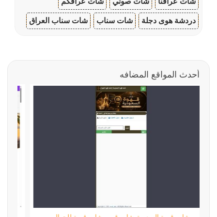
شات عراقنا
شات صوتي
شات عراقكم
دردشة هوى دجلة
شات سناب
شات سناب العراق
أحدث المواقع المضافه