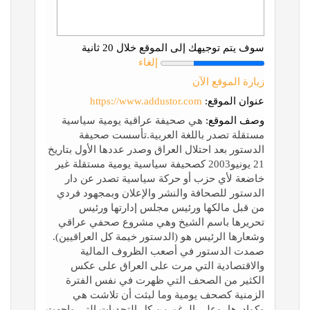
سوف يتم توجيهك إلى الموقع خلال 20 ثانية
إلغاء
زيارة الموقع الآن
عنوان الموقع:
https://www.addustor.com
وصف الموقع:
هي صحيفة عراقية يومية سياسية
مستقلة تصدر باللغة العربية.تأسست صحيفة
الدستور بعد احتلال العراق وصدر عددها الأول بتاريخ
21 يونيو2003 كصحيفة سياسية يومية مستقلة غير
خاضعة لأي حزب أو حركة سياسية تصدر عن دار
الدستور للصحافة والنشر والإعلان وبمجهود فردي
من قبل مالكها ورئيس مجلس إدارتها ورئيس
تحريرها باسم الشيخ وهي مشروع صحفي عراقي
وشعارها الرئيس هو (الدستور خيمة كل العراقيين).
صمدت الدستور في أصعب الظروف المالية
والاقتصادية التي مرت على العراق على عكس
الكثير من الصحف التي ظهرت في نفس الفترة
الزمنية كصحف يومية وما لبثت أن تلاشت هي
وكوادرها، وعلى الرغم من كل التحديات التي واجهت