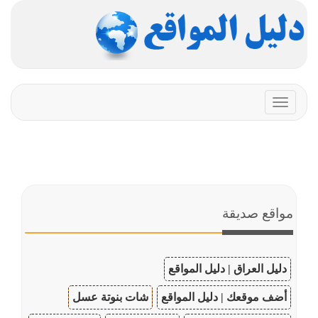
Toggle
navigation
مواقع صديقة
دليل العراق | دليل المواقع
أضف موقعك | دليل المواقع
شات بنوتة عسل