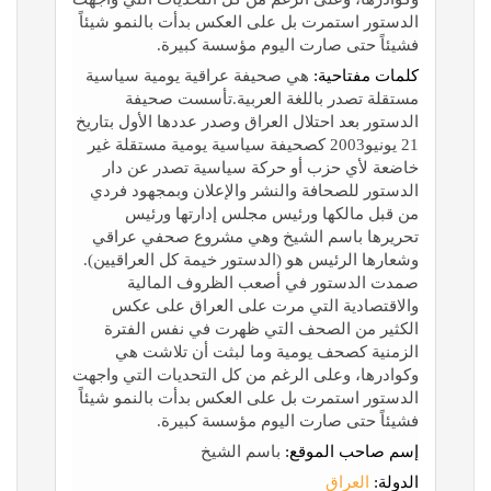
الدستور استمرت بل على العكس بدأت بالنمو شيئاً
فشيئاً حتى صارت اليوم مؤسسة كبيرة.
كلمات مفتاحية:
هي صحيفة عراقية يومية سياسية
مستقلة تصدر باللغة العربية.تأسست صحيفة
الدستور بعد احتلال العراق وصدر عددها الأول بتاريخ
21 يونيو2003 كصحيفة سياسية يومية مستقلة غير
خاضعة لأي حزب أو حركة سياسية تصدر عن دار
الدستور للصحافة والنشر والإعلان وبمجهود فردي
من قبل مالكها ورئيس مجلس إدارتها ورئيس
تحريرها باسم الشيخ وهي مشروع صحفي عراقي
وشعارها الرئيس هو (الدستور خيمة كل العراقيين).
صمدت الدستور في أصعب الظروف المالية
والاقتصادية التي مرت على العراق على عكس
الكثير من الصحف التي ظهرت في نفس الفترة
الزمنية كصحف يومية وما لبثت أن تلاشت هي
وكوادرها، وعلى الرغم من كل التحديات التي واجهت
الدستور استمرت بل على العكس بدأت بالنمو شيئاً
فشيئاً حتى صارت اليوم مؤسسة كبيرة.
إسم صاحب الموقع:
باسم الشيخ
الدولة:
العراق