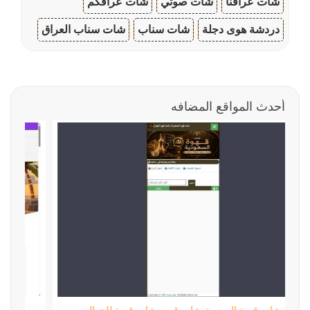
شات عراقنا
شات صوتي
شات عراقكم
دردشة هوى دجلة
شات سناب
شات سناب العراق
أحدث المواقع المضافه