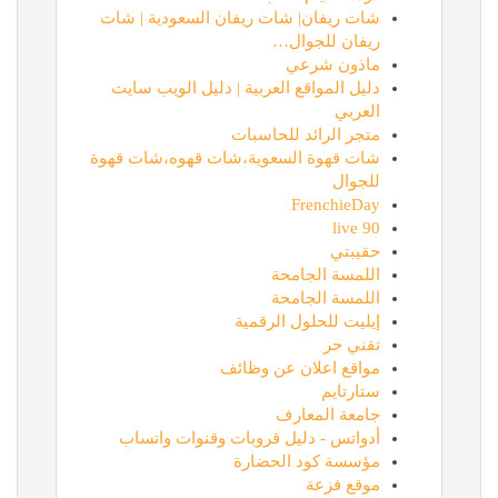
شات ريفان| شات ريفان السعودية | شات
ريفان للجوال…
ماذون شرعي
دليل المواقع العربية | دليل الويب سايت
العربي
متجر الرائد للحاسبات
شات قهوة السعوية،شات قهوه،شات قهوة
للجوال
FrenchieDay
90 live
حقيبتي
اللمسة الجامحة
اللمسة الجامحة
إيليت للحلول الرقمية
تقني حر
مواقع اعلان عن وظائف
ستارتايم
جامعة المعارف
أدواتس - دليل قروبات وقنوات واتساب
مؤسسة كود الحضارة
موقع فزعة