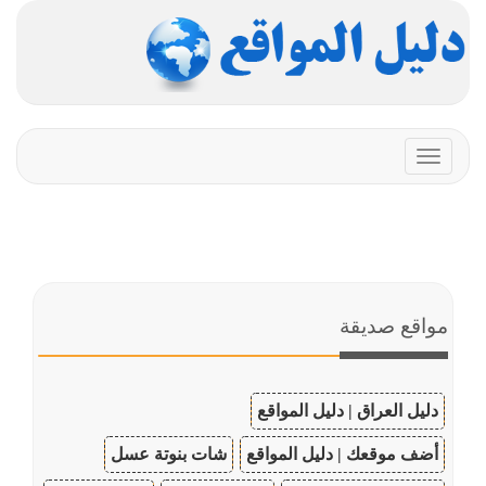
Toggle
navigation
مواقع صديقة
دليل العراق | دليل المواقع
أضف موقعك | دليل المواقع
شات بنوتة عسل