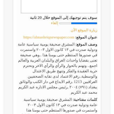
سوف يتم توجيهك إلى الموقع خلال 20 ثانية
إلغاء
زيارة الموقع الآن
عنوان الموقع:
https://almashriqnewspaper.com
وصف الموقع:
المشرق صحيفة يومية سياسية عامة
ودولية صدرت في ١٣ كانون الاول ٢٠٠٣ واستمرت
في صدورها المنتظم حتى يومنا هذا ..وهي صحيفة
تعنى بقضايا واحداث العراق والبلدان العربية والعالم
اجمع.. وتهتم بالحوار والرأي والرأي الاخر وتحترم
حرية العقيدة والفكر وتنهج طريق الاعتدال
والوسطية..رقم الاعتماد لدى نقابه الصحفيين
العراقيين 1213 ,رقم الايداع في دار الكتب والوثائق
ببغداد (٧٩١) ٢٠٠٤ ,رئيس مجلس الاداره عبد الكريم
محمد عبد الكريم
كلمات مفتاحية:
المشرق صحيفة يومية سياسية
عامة ودولية صدرت في ١٣ كانون الاول ٢٠٠٣
واستمرت في صدورها المنتظم حتى يومنا هذا