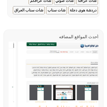
شات عراقنا
شات صوتي
شات عراقكم
دردشة هوى دجلة
شات سناب
شات سناب العراق
أحدث المواقع المضافه