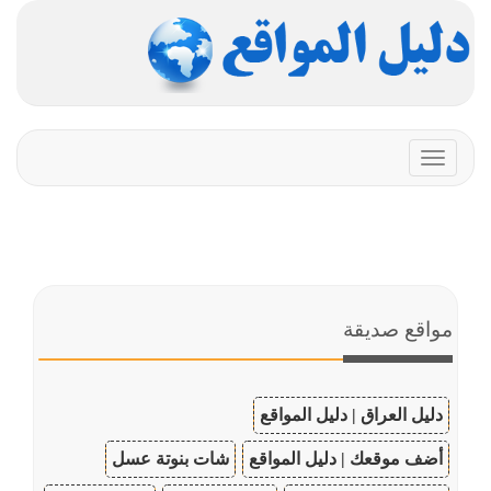
Toggle
navigation
مواقع صديقة
دليل العراق | دليل المواقع
أضف موقعك | دليل المواقع
شات بنوتة عسل