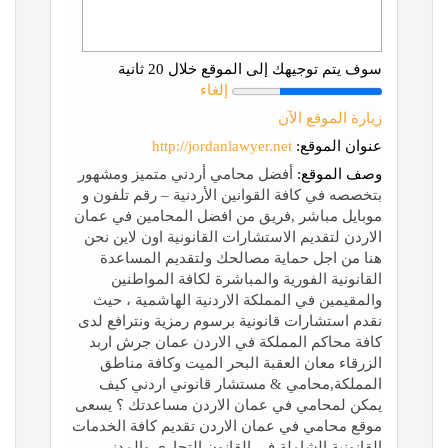
سوف يتم توجيهك إلى الموقع خلال 20 ثانية
إلغاء
زيارة الموقع الآن
عنوان الموقع:
http://jordanlawyer.net
وصف الموقع:
أفضل محامي أردني متميز ومشهور
بتخصصه في كافة القوانين الأردنية – رقم تلفون و
موبايل مباشر ,فريق من افضل المحامين في عمان
الاردن لتقديم الاستشارات القانونية اون لاين نحن
هنا من اجل حماية مصالحك ولتقديم المساعدة
القانونية الفورية والمباشرة لكافة المواطنين
والمقيمين في المملكة الاردنية الهاشمية ، حيث
نقدم استشارات قانونية برسوم رمزية ونترافع لدى
كافة محاكم المملكة في الاردن عمان جرش اربد
الزرقاء معان العقبة البحر الميت وكافة مناطق
المملكة,محامي & مستشار قانوني اردني كيف
يمكن لمحامي في عمان الاردن مساعدتك ؟ يسعى
موقع محامي في عمان الاردن تقديم كافة الخدمات
القانونية الشاملة في القانون التجاري والمدني