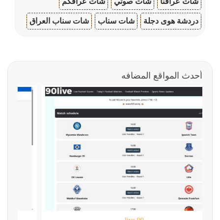
شات عراقنا
شات صوتي
شات عراقكم
دردشة هوى دجلة
شات سناب
شات سناب العراق
أحدث المواقع المضافه