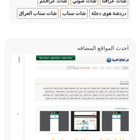
شات عراقنا
شات صوتي
شات عراقكم
دردشة هوى دجلة
شات سناب
شات سناب العراق
أحدث المواقع المضافه