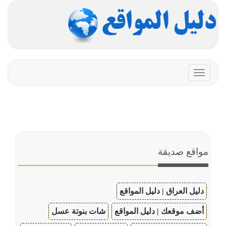
Toggle
navigation
مواقع صديقة
دليل العراق | دليل المواقع
أضف موقعك | دليل المواقع
شات بنوتة عسل