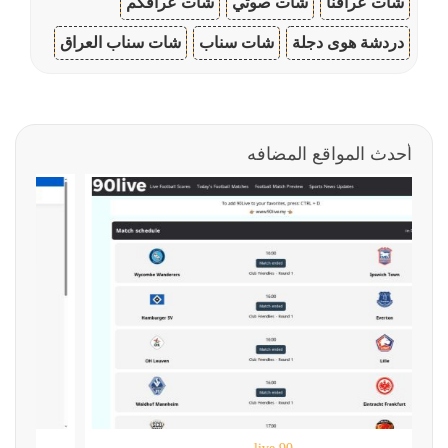
شات عراقنا
شات صوتي
شات عراقكم
دردشة هوى دجلة
شات سناب
شات سناب العراق
أحدث المواقع المضافه