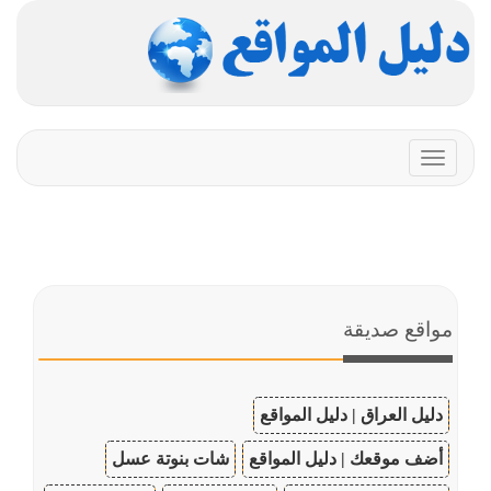
Toggle
navigation
مواقع صديقة
دليل العراق | دليل المواقع
أضف موقعك | دليل المواقع
شات بنوتة عسل