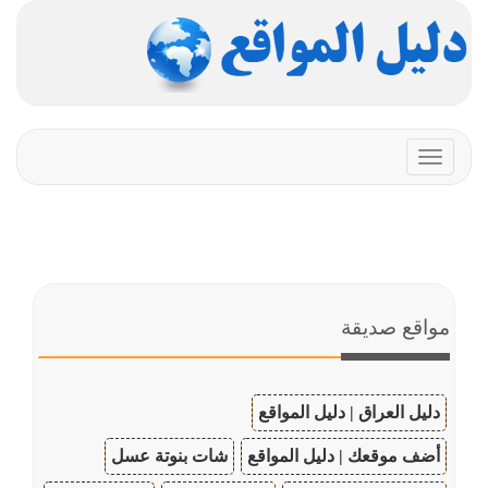
Toggle
navigation
مواقع صديقة
دليل العراق | دليل المواقع
أضف موقعك | دليل المواقع
شات بنوتة عسل