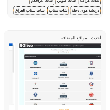
شات عراقنا
شات صوتي
شات عراقكم
دردشة هوى دجلة
شات سناب
شات سناب العراق
أحدث المواقع المضافه