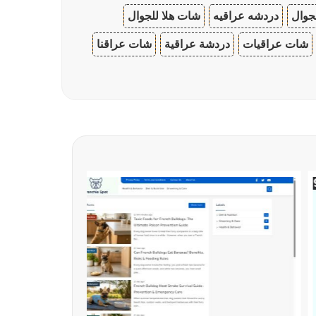
جوال
دردشه عراقيه
شات هلا للجوال
شات عراقيات
دردشة عراقية
شات عراقنا