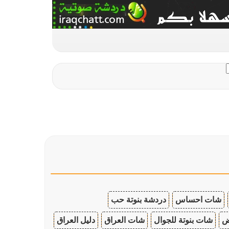
شات احساس
دردشة بنوتة حب
ض
شات بنوتة للجوال
شات العراق
دليل العراق