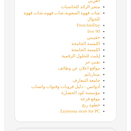
العربي
متجر الرائد للحاسبات
شات قهوة السعوية،شات قهوه،شات قهوة
للجوال
FrenchieDay
90 live
حقيبتي
اللمسة الجامحة
اللمسة الجامحة
إيليت للحلول الرقمية
تقني حر
مواقع اعلان عن وظائف
ستارتايم
جامعة المعارف
أدواتس - دليل قروبات وقنوات واتساب
مؤسسة كود الحضارة
موقع فزعة
خطوة ربح
Zaytoona store for PC