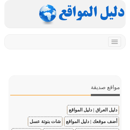
Toggle
navigation
مواقع صديقة
دليل العراق | دليل المواقع
أضف موقعك | دليل المواقع
شات بنوتة عسل