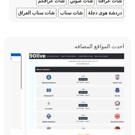
شات عراقنا
شات صوتي
شات عراقكم
دردشة هوى دجلة
شات سناب
شات سناب العراق
أحدث المواقع المضافه