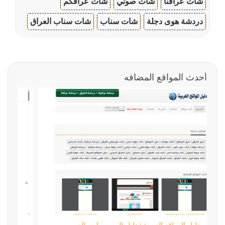
شات عراقنا
شات صوتي
شات عراقكم
دردشة هوى دجلة
شات سناب
شات سناب العراق
أحدث المواقع المضافه