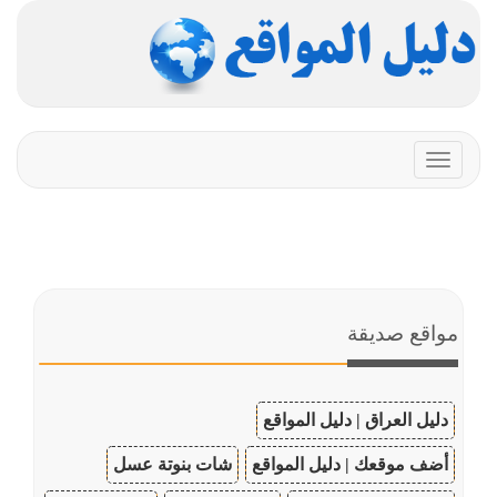
Toggle
navigation
مواقع صديقة
دليل العراق | دليل المواقع
أضف موقعك | دليل المواقع
شات بنوتة عسل