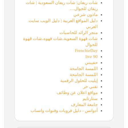
شات ريفان| شات ريفان السعودية | شات
ريفان للجوال…
ماذون شرعي
دليل المواقع العربية | دليل الويب سايت
العربي
متجر الرائد للحاسبات
شات قهوة السعوية،شات قهوه،شات قهوة
للجوال
FrenchieDay
90 live
حقيبتي
اللمسة الجامحة
اللمسة الجامحة
إيليت للحلول الرقمية
تقني حر
مواقع اعلان عن وظائف
ستارتايم
جامعة المعارف
أدواتس - دليل قروبات وقنوات واتساب